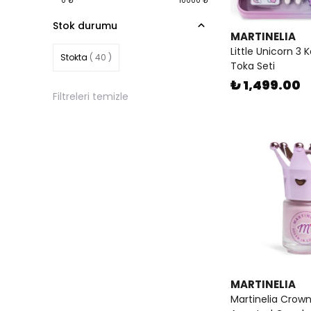
0
₺
10000
₺
Stok durumu
MARTINELIA
Little Unicorn 3 
Stokta
( 40 )
Toka Seti
₺ 1,499.00
Filtreleri temizle
MARTINELIA
Martinelia Crown 