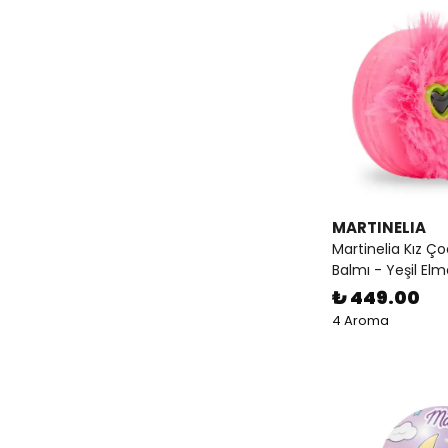
MARTINELIA
Martinelia Kız Ç
Balmı - Yeşil El
₺ 449.00
4 Aroma