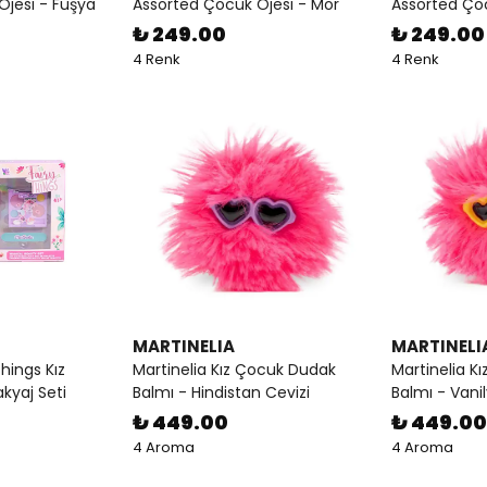
Ojesi - Fuşya
Assorted Çocuk Ojesi - Mor
Assorted Ço
₺ 249.00
₺ 249.00
4 Renk
4 Renk
MARTINELIA
MARTINELI
Things Kız
Martinelia Kız Çocuk Dudak
Martinelia K
kyaj Seti
Balmı - Hindistan Cevizi
Balmı - Vani
₺ 449.00
₺ 449.00
4 Aroma
4 Aroma