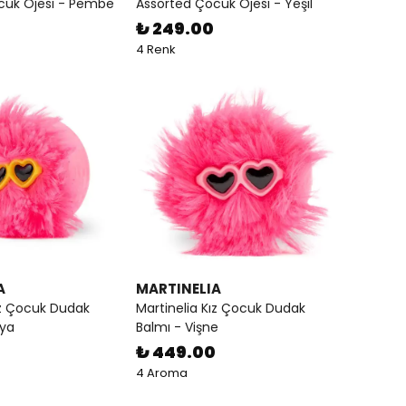
cuk Ojesi - Pembe
Assorted Çocuk Ojesi - Yeşil
₺ 249.00
4 Renk
A
MARTINELIA
ız Çocuk Dudak
Martinelia Kız Çocuk Dudak
lya
Balmı - Vişne
₺ 449.00
4 Aroma