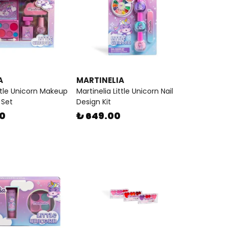
A
MARTINELIA
ittle Unicorn Makeup
Martinelia Little Unicorn Nail
 Set
Design Kit
00
₺ 649.00