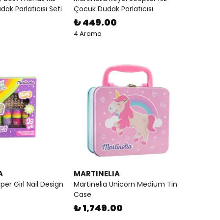
dak Parlatıcısı Seti
Çocuk Dudak Parlatıcısı
₺ 449.00
4 Aroma
A
MARTINELIA
per Girl Nail Design
Martinelia Unicorn Medium Tin
Case
₺ 1,749.00