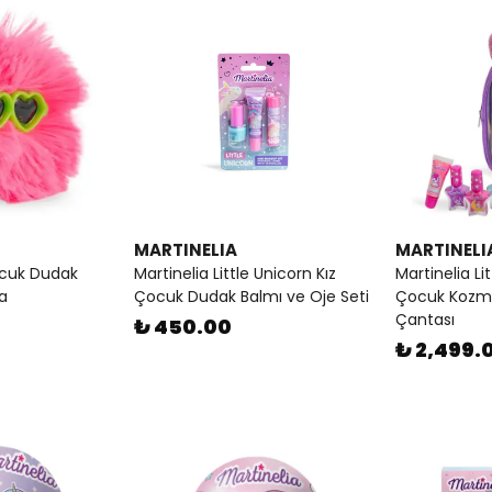
MARTINELIA
MARTINELI
ocuk Dudak
Martinelia Little Unicorn Kız
Martinelia Li
ma
Çocuk Dudak Balmı ve Oje Seti
Çocuk Kozme
Çantası
₺ 450.00
₺ 2,499.