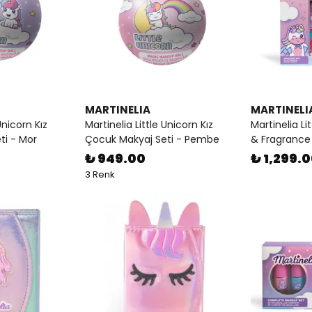
MARTINELIA
MARTINELI
Unicorn Kız
Martinelia Little Unicorn Kız
Martinelia L
ti - Mor
Çocuk Makyaj Seti - Pembe
& Fragrance
₺ 949.00
₺ 1,299.
3 Renk