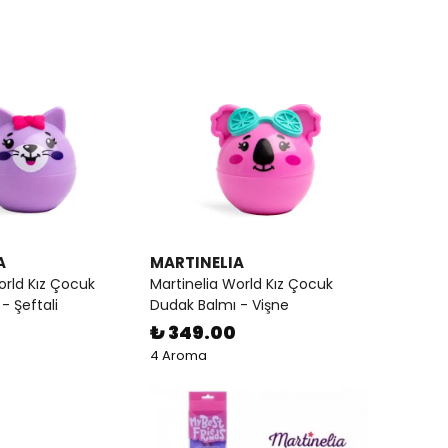
A
MARTINELIA
orld Kız Çocuk
Martinelia World Kız Çocuk
- Şeftali
Dudak Balmı - Vişne
₺ 349.00
4 Aroma