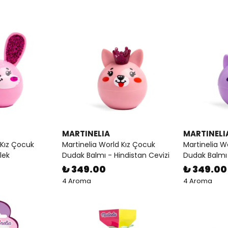
MARTINELIA
MARTINELI
 Kız Çocuk
Martinelia World Kız Çocuk
Martinelia W
lek
Dudak Balmı - Hindistan Cevizi
Dudak Balmı 
₺ 349.00
₺ 349.00
4 Aroma
4 Aroma