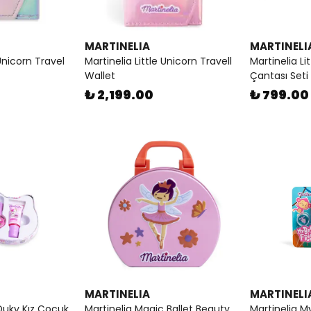
MARTINELIA
MARTINELI
 Unicorn Travel
Martinelia Little Unicorn Travell
Martinelia Li
Wallet
Çantası Seti
₺ 2,199.00
₺ 799.00
MARTINELIA
MARTINELI
Duky Kız Çocuk
Martinelia Magic Ballet Beauty
Martinelia My