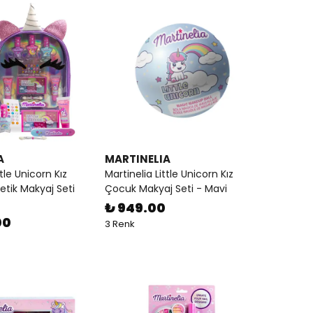
A
MARTINELIA
ttle Unicorn Kız
Martinelia Little Unicorn Kız
tik Makyaj Seti
Çocuk Makyaj Seti - Mavi
₺ 949.00
00
3 Renk