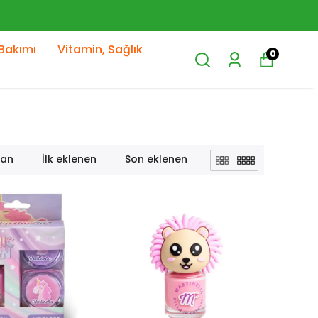
Bakımı
Vitamin, Sağlık
0
lan
İlk eklenen
Son eklenen