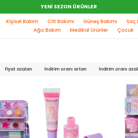
YENI SEZON ÜRÜNLER
Kişisel Bakım
Cilt Bakımı
Güneş Bakımı
Saç 
Ağız Bakım
Medikal Ürünler
Çocuk
Fiyat azalan
İndirim oranı artan
İndirim oranı aza