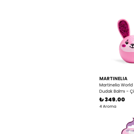
MARTINELIA
Martinelia World
Dudak Balmı - Çi
₺ 349.00
4 Aroma