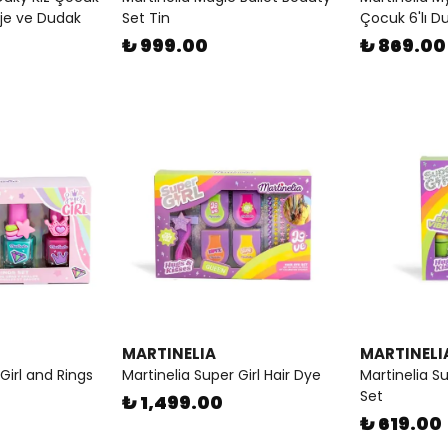
je ve Dudak
Set Tin
Çocuk 6'lı Du
₺ 999.00
₺ 869.00
MARTINELIA
MARTINELI
Girl and Rings
Martinelia Super Girl Hair Dye
Martinelia Su
Set
₺ 1,499.00
₺ 619.00