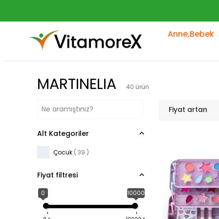
Anne,Bebek
MARTINELIA
40
ürün
Fiyat artan
Alt Kategoriler
Çocuk
(
39
)
Fiyat filtresi
0
10000