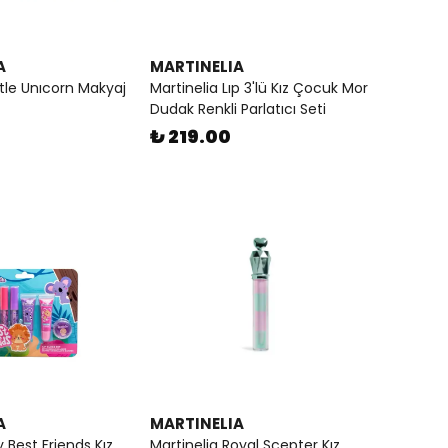
A
MARTINELIA
ttle Unıcorn Makyaj
Martinelia Lıp 3'lü Kız Çocuk Mor
Dudak Renkli Parlatıcı Seti
₺ 219.00
A
MARTINELIA
 Best Friends Kız
Martinelia Royal Scepter Kız