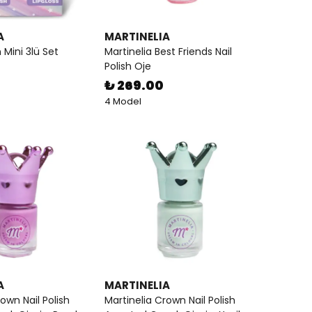
A
MARTINELIA
n Mini 3lü Set
Martinelia Best Friends Nail
Polish Oje
₺ 269.00
4 Model
A
MARTINELIA
own Nail Polish
Martinelia Crown Nail Polish