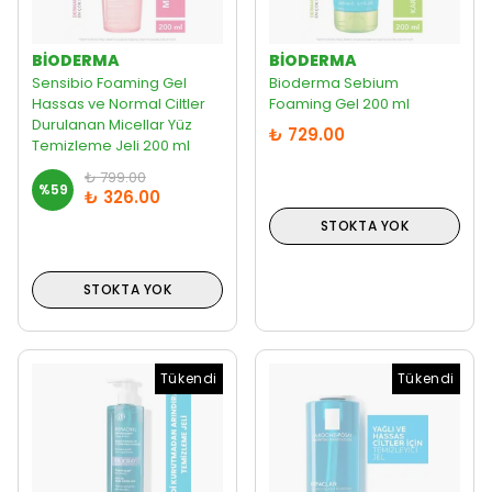
BIODERMA
BIODERMA
Sensibio Foaming Gel
Bioderma Sebium
Hassas ve Normal Ciltler
Foaming Gel 200 ml
Durulanan Micellar Yüz
₺ 729.00
Temizleme Jeli 200 ml
₺ 799.00
%
59
₺ 326.00
STOKTA YOK
STOKTA YOK
Tükendi
Tükendi