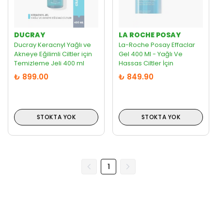
DUCRAY
LA ROCHE POSAY
Ducray Keracnyl Yağlı ve
La-Roche Posay Effaclar
Akneye Eğilimli Ciltler için
Gel 400 Ml - Yağlı Ve
Temizleme Jeli 400 ml
Hassas Ciltler İçin
₺ 899.00
₺ 849.90
STOKTA YOK
STOKTA YOK
1