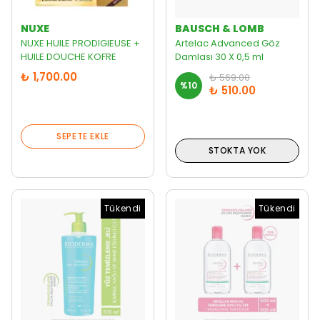
NUXE
BAUSCH & LOMB
NUXE HUILE PRODIGIEUSE +
Artelac Advanced Göz
HUILE DOUCHE KOFRE
Damlası 30 X 0,5 ml
₺ 1,700.00
₺ 569.00
%
10
₺ 510.00
SEPETE EKLE
STOKTA YOK
Tükendi
Tükendi