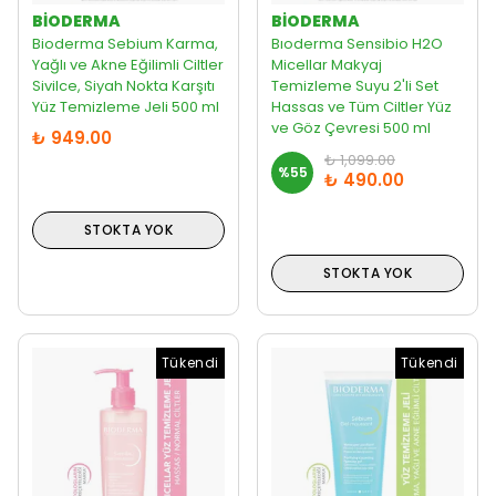
BIODERMA
BIODERMA
Bioderma Sebium Karma,
Bıoderma Sensibio H2O
Yağlı ve Akne Eğilimli Ciltler
Micellar Makyaj
Sivilce, Siyah Nokta Karşıtı
Temizleme Suyu 2'li Set
Yüz Temizleme Jeli 500 ml
Hassas ve Tüm Ciltler Yüz
ve Göz Çevresi 500 ml
₺ 949.00
₺ 1,099.00
%
55
₺ 490.00
STOKTA YOK
STOKTA YOK
Tükendi
Tükendi