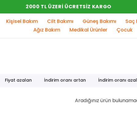
2000 TL ÜZERI ÜCRETSIZ KARGO
Kişisel Bakım
Cilt Bakımı
Güneş Bakımı
Saç 
Ağız Bakım
Medikal Ürünler
Çocuk
Fiyat azalan
İndirim oranı artan
İndirim oranı aza
Aradığınız ürün bulunama