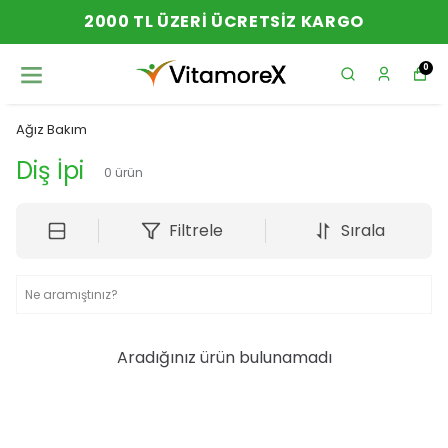
2000 TL ÜZERI ÜCRETSIZ KARGO
0
Ağız Bakım
Diş İpi
0
ürün
Filtrele
Sırala
Aradığınız ürün bulunamadı