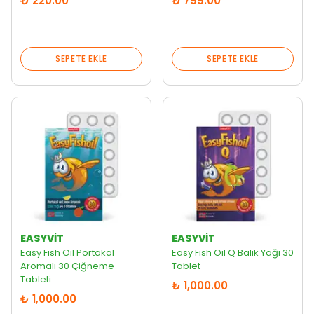
₺ 220.00
₺ 799.00
SEPETE EKLE
SEPETE EKLE
EASYVİT
EASYVİT
Easy Fish Oil Portakal
Easy Fish Oil Q Balık Yağı 30
Aromalı 30 Çiğneme
Tablet
Tableti
₺ 1,000.00
₺ 1,000.00