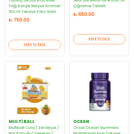
Tabilaç Lectus Kids Balık
New Life Betamune Kids 30
Yağı Karışık Meyve Aromalı
Çiğneme Tableti
150 ml Takviye Edici Gıda
₺ 650.00
₺ 750.00
SEPETE EKLE
SEPETE EKLE
MULTI BALL
OCEAN
Multiball Cold ( Zerdeçal /
Orzax Ocean Gummies
Nar Kabuğu) Şekersiz /
Multivitamin Kids Takviye