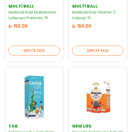
MULTI BALL
MULTI BALL
Multiball Kids Multıvıtamın
Multiball Kids Vitamin C
Lollıpops Prebıotıc 7li
Lolipop 7li
₺ 150.00
₺ 150.00
SEPETE EKLE
SEPETE EKLE
TAB
NEW LIFE