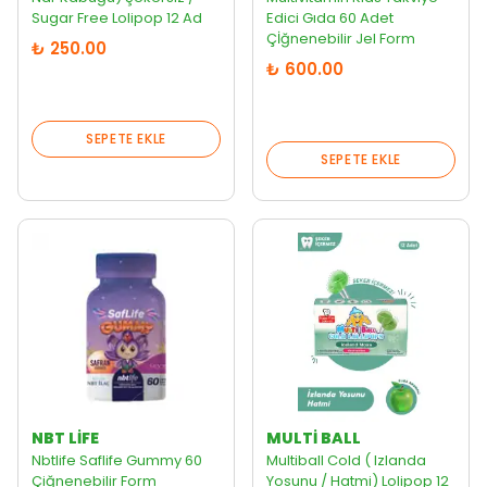
Sugar Free Lolipop 12 Ad
Edici Gıda 60 Adet
Çİğnenebilir Jel Form
₺ 250.00
₺ 600.00
SEPETE EKLE
SEPETE EKLE
NBT LIFE
MULTI BALL
Nbtlife Saflife Gummy 60
Multiball Cold ( Izlanda
Çiğnenebilir Form
Yosunu / Hatmi) Lolipop 12