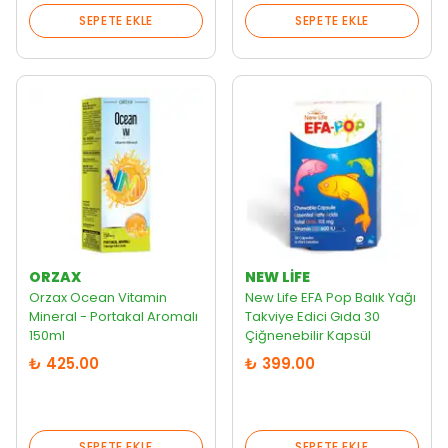
SEPETE EKLE
SEPETE EKLE
ORZAX
NEW LIFE
Orzax Ocean Vitamin
New Life EFA Pop Balık Yağı
Mineral - Portakal Aromalı
Takviye Edici Gıda 30
150ml
Çiğnenebilir Kapsül
₺ 425.00
₺ 399.00
SEPETE EKLE
SEPETE EKLE