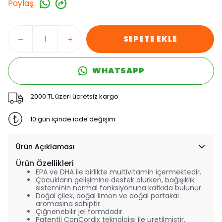
Paylaş
:
SEPETE EKLE
WHATSAPP
2000 TL üzeri ücretsiz kargo
10 gün içinde iade değişim
Ürün Açıklaması
Ürün Özellikleri
EPA ve DHA ile birlikte multivitamin içermektedir.
Çocukların gelişimine destek olurken, bağışıklık
sisteminin normal fonksiyonuna katkıda bulunur.
Doğal çilek, doğal limon ve doğal portakal
aromasına sahiptir.
Çiğnenebilir jel formdadır.
Patentli ConCordix teknolojisi ile üretilmiştir.