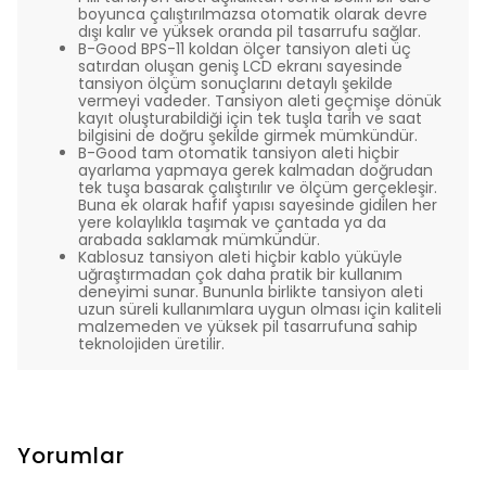
boyunca çalıştırılmazsa otomatik olarak devre
dışı kalır ve yüksek oranda pil tasarrufu sağlar.
B-Good BPS-11 koldan ölçer tansiyon aleti üç
satırdan oluşan geniş LCD ekranı sayesinde
tansiyon ölçüm sonuçlarını detaylı şekilde
vermeyi vadeder. Tansiyon aleti geçmişe dönük
kayıt oluşturabildiği için tek tuşla tarih ve saat
bilgisini de doğru şekilde girmek mümkündür.
B-Good tam otomatik tansiyon aleti hiçbir
ayarlama yapmaya gerek kalmadan doğrudan
tek tuşa basarak çalıştırılır ve ölçüm gerçekleşir.
Buna ek olarak hafif yapısı sayesinde gidilen her
yere kolaylıkla taşımak ve çantada ya da
arabada saklamak mümkündür.
Kablosuz tansiyon aleti hiçbir kablo yüküyle
uğraştırmadan çok daha pratik bir kullanım
deneyimi sunar. Bununla birlikte tansiyon aleti
uzun süreli kullanımlara uygun olması için kaliteli
malzemeden ve yüksek pil tasarrufuna sahip
teknolojiden üretilir.
Yorumlar