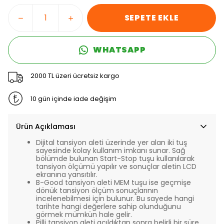
SEPETE EKLE
WHATSAPP
2000 TL üzeri ücretsiz kargo
10 gün içinde iade değişim
Ürün Açıklaması
Dijital tansiyon aleti üzerinde yer alan iki tuş
sayesinde kolay kullanım imkanı sunar. Sağ
bölümde bulunan Start-Stop tuşu kullanılarak
tansiyon ölçümü yapılır ve sonuçlar aletin LCD
ekranına yansıtılır.
B-Good tansiyon aleti MEM tuşu ise geçmişe
dönük tansiyon ölçüm sonuçlarının
incelenebilmesi için bulunur. Bu sayede hangi
tarihte hangi değerlere sahip olunduğunu
görmek mümkün hale gelir.
Pilli tansiyon aleti açıldıktan sonra belirli bir süre