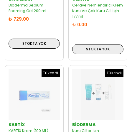
Bioderma Sebium
Cerave Nemlendirici Krem
Foaming Gel 200 ml
Kuru Ve Çok Kuru Cilt Için
177 ml
₺ 729.00
₺ 0.00
STOKTA YOK
STOKTA YOK
Tükendi
Tükendi
KARTIX
BIODERMA
KARTİX Krem (100 ML)
Kuru Cilter İçin