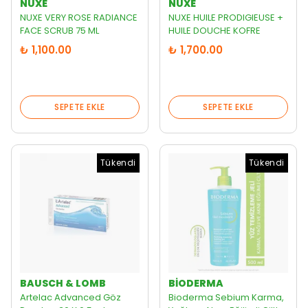
NUXE
NUXE
NUXE VERY ROSE RADIANCE
NUXE HUILE PRODIGIEUSE +
FACE SCRUB 75 ML
HUILE DOUCHE KOFRE
₺ 1,100.00
₺ 1,700.00
SEPETE EKLE
SEPETE EKLE
Tükendi
Tükendi
BAUSCH & LOMB
BIODERMA
Artelac Advanced Göz
Bioderma Sebium Karma,