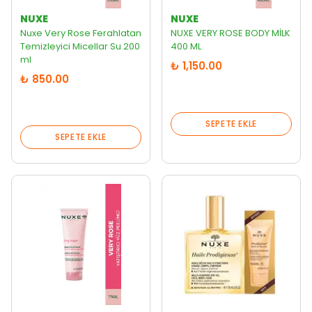
NUXE
NUXE
Nuxe Very Rose Ferahlatan
NUXE VERY ROSE BODY MİLK
Temizleyici Micellar Su 200
400 ML
ml
₺ 1,150.00
₺ 850.00
SEPETE EKLE
SEPETE EKLE