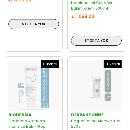
Nemlendirici Yüz, Vücut
Bakım Kremi 500 ml
₺ 1,099.00
STOKTA YOK
STOKTA YOK
Tükendi
Tükendi
BIODERMA
DEXPANTONNE
Bioderma Atoderm
Dexpantonne Aloevera Jel
Intensive Balm Atopi
200 ml