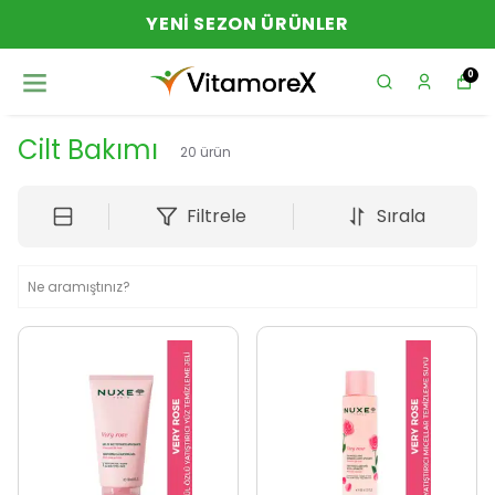
YENI SEZON ÜRÜNLER
0
Cilt Bakımı
20
ürün
Filtrele
Sırala