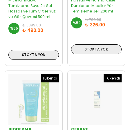
Micellar Makyaj
Hassas ve Normal Ciltler
Temizleme Suyu 2'li Set
Durulanan Micellar Yüz
Hassas ve Tüm Ciltler Yüz
Temizleme Jeli 200 ml
ve Göz Çevresi 500 ml
₺ 799.00
%
59
₺ 326.00
₺ 1,099.00
%
55
₺ 490.00
STOKTA YOK
STOKTA YOK
Tükendi
Tükendi
BIODERMA
CERAVE