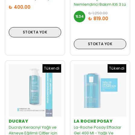
Nemlendirici Bakım Kiti 3 Lü
₺ 400.00
₺ 1,250.00
%
34
₺ 819.00
STOKTA YOK
STOKTA YOK
Tükendi
Tükendi
DUCRAY
LA ROCHE POSAY
Ducray Keracnyl Yağlı ve
La-Roche Posay Effaclar
Akneye Eğilimli Ciltler için
Gel 400 Ml - Yağlı Ve