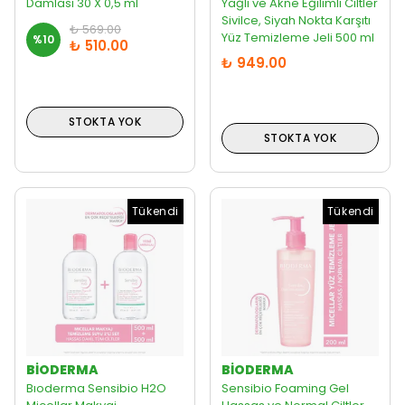
Damlası 30 X 0,5 ml
Yağlı ve Akne Eğilimli Ciltler
Sivilce, Siyah Nokta Karşıtı
₺ 569.00
Yüz Temizleme Jeli 500 ml
%
10
₺ 510.00
₺ 949.00
STOKTA YOK
STOKTA YOK
Tükendi
Tükendi
BIODERMA
BIODERMA
Bıoderma Sensibio H2O
Sensibio Foaming Gel