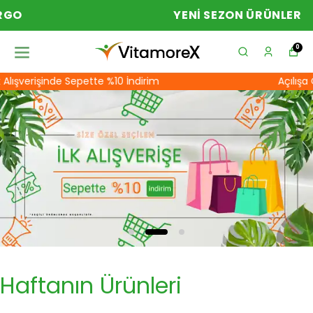
YENI SEZON ÜRÜNLER
0
Alışverişinde Sepette %10 İndirim
Açılışa Öz
Haftanın Ürünleri