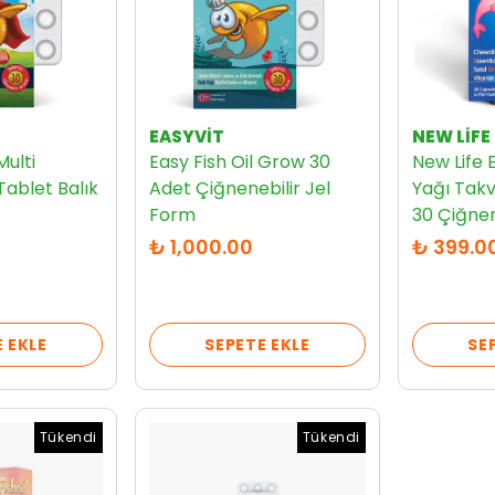
EASYVİT
NEW LIFE
Multi
Easy Fish Oil Grow 30
New Life 
ablet Balık
Adet Çiğnenebilir Jel
Yağı Takv
Form
30 Çiğnen
₺ 1,000.00
₺ 399.0
 EKLE
SEPETE EKLE
SE
Tükendi
Tükendi