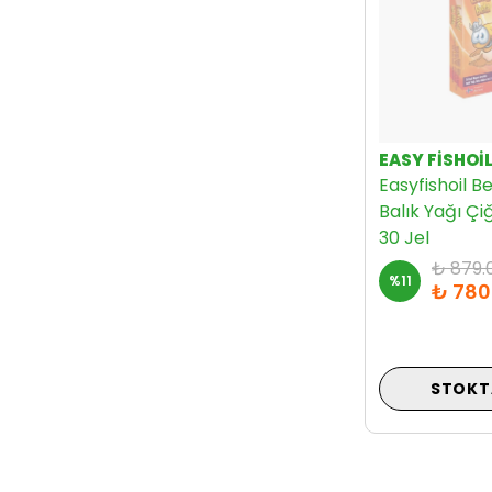
EASY FISHOI
Easyfishoil B
Balık Yağı Çi
30 Jel
₺ 879.
%
11
₺ 780
STOKT