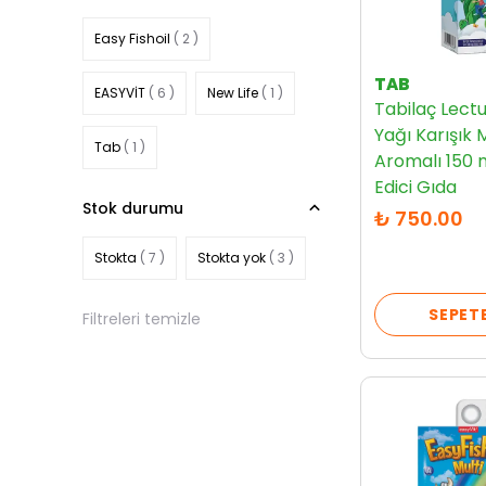
Easy Fishoil
( 2 )
TAB
EASYVİT
( 6 )
New Life
( 1 )
Tabilaç Lectu
Yağı Karışık
Tab
( 1 )
Aromalı 150 
Edici Gıda
Stok durumu
₺ 750.00
Stokta
( 7 )
Stokta yok
( 3 )
SEPETE
Filtreleri temizle