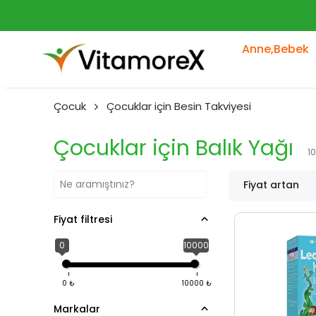
Anne,Bebek
Çocuk
Çocuklar için Besin Takviyesi
Çocuklar için Balık Yağı
10
Fiyat artan
Fiyat filtresi
0
10000
0
₺
10000
₺
Markalar