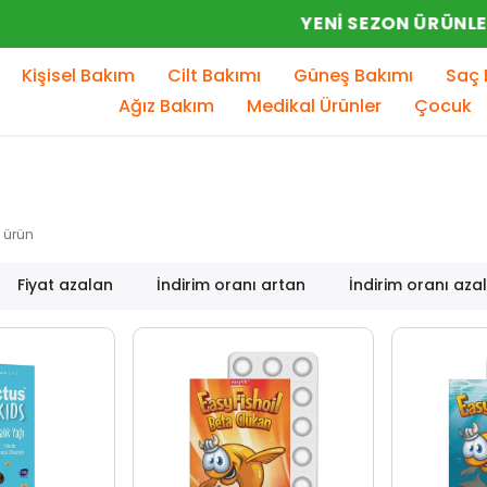
YENI SEZON ÜRÜNLER
Kişisel Bakım
Cilt Bakımı
Güneş Bakımı
Saç 
Ağız Bakım
Medikal Ürünler
Çocuk
ürün
Fiyat azalan
İndirim oranı artan
İndirim oranı aza