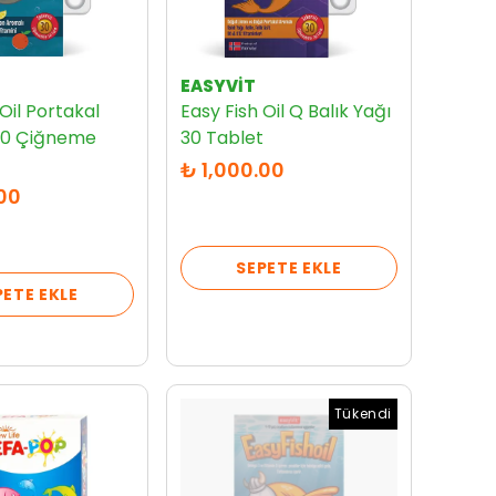
EASYVİT
Oil Portakal
Easy Fish Oil Q Balık Yağı
30 Çiğneme
30 Tablet
₺ 1,000.00
.00
SEPETE EKLE
PETE EKLE
Tükendi