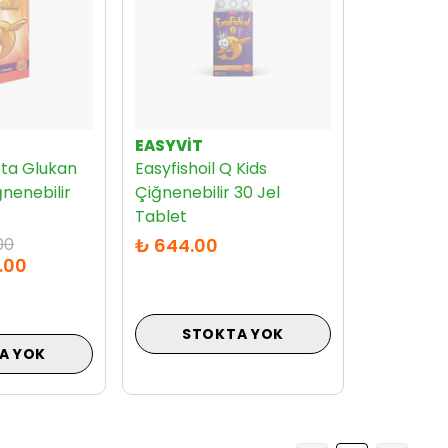
L
EASYVİT
eta Glukan
Easyfishoil Q Kids
ğnenebilir
Çiğnenebilir 30 Jel
Tablet
00
₺ 644.00
.00
STOKTA YOK
A YOK