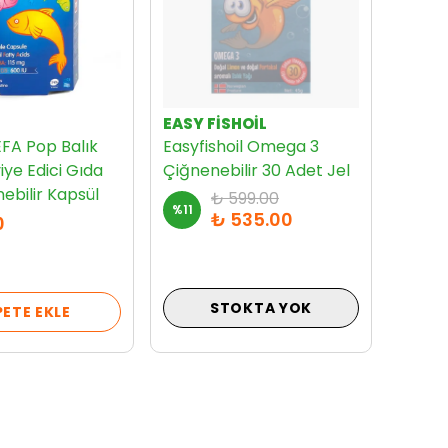
EASY FISHOIL
EFA Pop Balık
Easyfishoil Omega 3
iye Edici Gıda
Çiğnenebilir 30 Adet Jel
ebilir Kapsül
₺ 599.00
%
11
₺ 535.00
0
STOKTA YOK
PETE EKLE