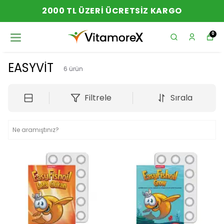
2000 TL ÜZERI ÜCRETSIZ KARGO
0
EASYVİT
6
ürün
Filtrele
Sırala