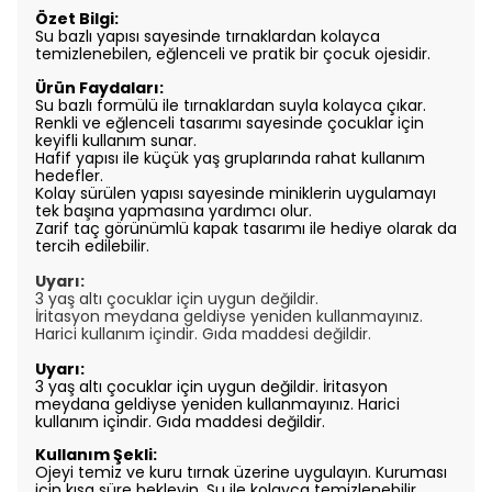
Özet Bilgi:
Su bazlı yapısı sayesinde tırnaklardan kolayca
temizlenebilen, eğlenceli ve pratik bir çocuk ojesidir.
Ürün Faydaları:
Su bazlı formülü ile tırnaklardan suyla kolayca çıkar.
Renkli ve eğlenceli tasarımı sayesinde çocuklar için
keyifli kullanım sunar.
Hafif yapısı ile küçük yaş gruplarında rahat kullanım
hedefler.
Kolay sürülen yapısı sayesinde miniklerin uygulamayı
tek başına yapmasına yardımcı olur.
Zarif taç görünümlü kapak tasarımı ile hediye olarak da
tercih edilebilir.
Uyarı:
3 yaş altı çocuklar için uygun değildir.
İritasyon meydana geldiyse yeniden kullanmayınız.
Harici
kullanım içindir. Gıda maddesi değildir.
Uyarı:
3 yaş altı çocuklar için uygun değildir. İritasyon
meydana geldiyse yeniden kullanmayınız. Harici
kullanım içindir. Gıda maddesi değildir.
Kullanım Şekli:
Ojeyi temiz ve kuru tırnak üzerine uygulayın. Kuruması
için kısa süre bekleyin. Su ile kolayca temizlenebilir.