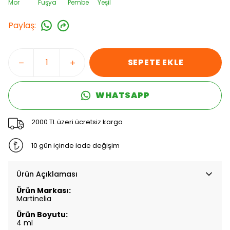
Mor
Fuşya
Pembe
Yeşil
Paylaş
:
SEPETE EKLE
WHATSAPP
2000 TL üzeri ücretsiz kargo
10 gün içinde iade değişim
Ürün Açıklaması
Ürün Markası:
Martinelia
Ürün Boyutu:
4 ml