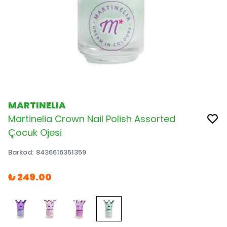
MARTINELIA
Martinelia Crown Nail Polish Assorted
Çocuk Ojesi
Barkod
:
8436616351359
₺ 249.00