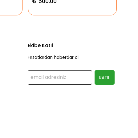
₺ 500.00
₺ 9
Ekibe Katıl
Fırsatlardan haberdar ol
KATIL