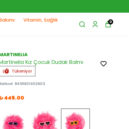
Bakımı
Vitamin, Sağlık
0
MARTINELIA
Martinelia Kız Çocuk Dudak Balmı
Tükeniyor
Barkod
:
8435821402603
₺ 449.00