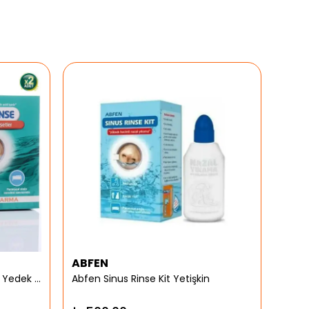
ABFEN
ARG
Abfen Nasorinse Plus Yetişkin Yedek Poşet
Abfen Sinus Rinse Kit Yetişkin
Argiv