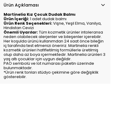
Ürün Açıklaması
Martinelia Kız Çocuk Dudak Balmı
Ürün İçeriği:
1 adet dudak balmı
Ürün Renk Seçenekleri:
Vişne, Yeşil Elma, Vanilya,
Hindistan Cevizi
Önemli Uyarılar:
Tüm kozmetik ürünler intoleransa
neden olabilecek alerjenler ve bileşenler içerebilir.
Her koşulda ürünü kullanımdan 24 saat önce bileğin
iç tarafında test etmenizi öneririz. Martinelia renkli
kozmetik ürünleri hafifletilmiş formüllerle üretilmiş
olup daha az boya içermektedir. Martinelia ürünleri 3
yaş altı çocuklar için uygun değildir.
PAO sembolü ve lot numarası paketin üzerinde
bulunmaktadır.
*Ürün renk tonları stüdyo çekimine göre değişiklik
gösterebilir.