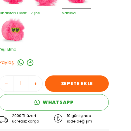
Hindistan Cevizi
Vişne
Vanilya
Yeşil Elma
Paylaş
:
SEPETE EKLE
WHATSAPP
2000 TL üzeri
10 gün içinde
ücretsiz kargo
iade değişim