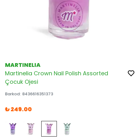
MARTINELIA
Martinelia Crown Nail Polish Assorted
Çocuk Ojesi
Barkod
:
8436616351373
₺ 249.00