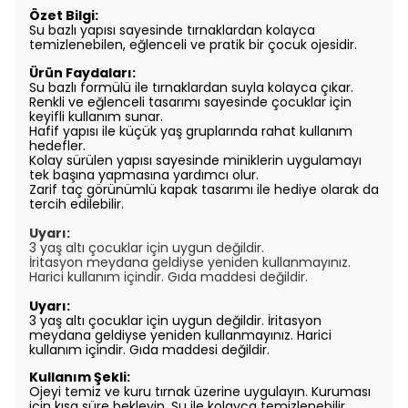
Özet Bilgi:
Su bazlı yapısı sayesinde tırnaklardan kolayca
temizlenebilen, eğlenceli ve pratik bir çocuk ojesidir.
Ürün Faydaları:
Su bazlı formülü ile tırnaklardan suyla kolayca çıkar.
Renkli ve eğlenceli tasarımı sayesinde çocuklar için
keyifli kullanım sunar.
Hafif yapısı ile küçük yaş gruplarında rahat kullanım
hedefler.
Kolay sürülen yapısı sayesinde miniklerin uygulamayı
tek başına yapmasına yardımcı olur.
Zarif taç görünümlü kapak tasarımı ile hediye olarak da
tercih edilebilir.
Uyarı:
3 yaş altı çocuklar için uygun değildir.
İritasyon meydana geldiyse yeniden kullanmayınız.
Harici
kullanım içindir. Gıda maddesi değildir.
Uyarı:
3 yaş altı çocuklar için uygun değildir. İritasyon
meydana geldiyse yeniden kullanmayınız. Harici
kullanım içindir. Gıda maddesi değildir.
Kullanım Şekli:
Ojeyi temiz ve kuru tırnak üzerine uygulayın. Kuruması
için kısa süre bekleyin. Su ile kolayca temizlenebilir.