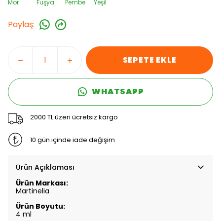
Mor
Fuşya
Pembe
Yeşil
Paylaş
:
SEPETE EKLE
WHATSAPP
2000 TL üzeri ücretsiz kargo
10 gün içinde iade değişim
Ürün Açıklaması
Ürün Markası:
Martinelia
Ürün Boyutu:
4 ml