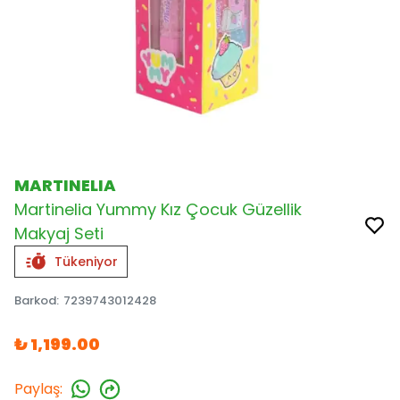
MARTINELIA
Martinelia Yummy Kız Çocuk Güzellik
Makyaj Seti
Tükeniyor
Barkod
:
7239743012428
₺ 1,199.00
Paylaş
: