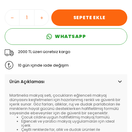
SEPETE EKLE
WHATSAPP
2000 TL üzeri ücretsiz kargo
10 gün içinde iade değişim
Ürün Açıklaması
Martinelia makyaj seti, çocukların eğlenceli makyaj
dünyasını keşfetmeleri için hazırlanmış renkli ve güvenli bir
içerik sunar. Göz farları, allıklar, ruj ve dudak parlatıcıları ile
miniklerin hayal gücünü desteklerken hafifletilmiş formülü
sayesinde ebeveynler için de güvenli bir seçenektir.
Çocuk cildine uygun hafifletilmiş makyaj formülü.
Eğlenceli ve yaratıcı makyaj uygulamaları için ideal
içerik.
Çeşitli renklerde far, allık ve dudak ürünleri ile