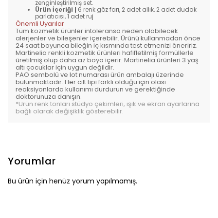
zenginleştirilmiş set.
Ürün İçeriği |
6 renk göz farı, 2 adet allık, 2 adet dudak
parlatıcısı, 1 adet ruj
Önemli Uyarılar
Tüm kozmetik ürünler intoleransa neden olabilecek
alerjenler ve bileşenler içerebilir. Ürünü kullanmadan önce
24 saat boyunca bileğin iç kısmında test etmenizi öneririz.
Martinelia renkli kozmetik ürünleri hafifletilmiş formüllerle
üretilmiş olup daha az boya içerir. Martinelia ürünleri 3 yaş
altı çocuklar için uygun değildir.
PAO sembolü ve lot numarası ürün ambalajı üzerinde
bulunmaktadır. Her cilt tipi farklı olduğu için olası
reaksiyonlarda kullanımı durdurun ve gerektiğinde
doktorunuza danışın.
*Ürün renk tonları stüdyo çekimleri, ışık ve ekran ayarlarına
bağlı olarak değişiklik gösterebilir.
Yorumlar
Bu ürün için henüz yorum yapılmamış.