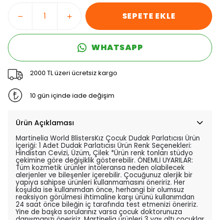
SEPETE EKLE
WHATSAPP
2000 TL üzeri ücretsiz kargo
10 gün içinde iade değişim
Ürün Açıklaması
Martinelia World BlistersKız Çocuk Dudak Parlatıcısı Ürün
İçeriği: 1 Adet Dudak Parlatıcısı Ürün Renk Seçenekleri:
Hindistan Cevizi, Üzüm, Çilek *Ürün renk tonları stüdyo
çekimine göre değişiklik gösterebilir. ÖNEMLİ UYARILAR:
Tüm kozmetik ürünler intoleransa neden olabilecek
alerjenler ve bileşenler içerebilir. Çocuğunuz alerjik bir
yapıya sahipse ürünleri kullanmamasını öneririz. Her
koşulda ise kullanımdan önce, herhangi bir olumsuz
reaksiyon görülmesi ihtimaline karşı ürünü kullanımdan
24 saat önce bileğin iç tarafında test etmenizi öneririz.
Yine de başka sorularınız varsa çocuk doktorunuza
danışmanızı öneririz. Martinelia ürünleri 3 yaş altı çocuklar