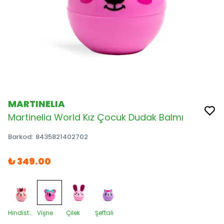
MARTINELIA
Martinelia World Kız Çocuk Dudak Balmı
Barkod
:
8435821402702
₺ 349.00
Hindistan Cevizi
Vişne
Çilek
Şeftali