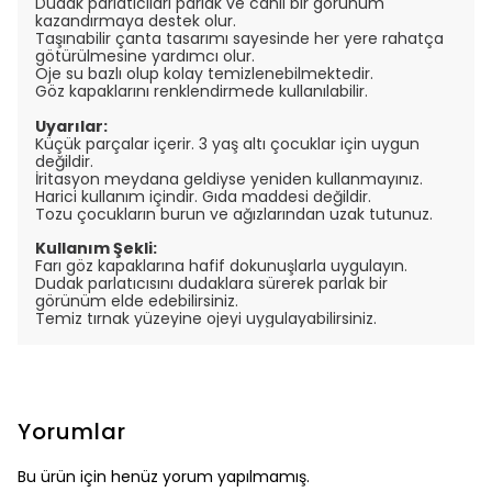
Dudak parlatıcıları parlak ve canlı bir görünüm
kazandırmaya destek olur.
Taşınabilir çanta tasarımı sayesinde her yere rahatça
götürülmesine yardımcı olur.
Oje su bazlı olup kolay temizlenebilmektedir.
Göz kapaklarını renklendirmede kullanılabilir.
Uyarılar:
Küçük parçalar içerir. 3 yaş altı çocuklar için uygun
değildir.
İritasyon meydana geldiyse yeniden kullanmayınız.
Harici kullanım içindir. Gıda maddesi değildir.
Tozu çocukların burun ve ağızlarından uzak tutunuz.
Kullanım Şekli:
Farı göz kapaklarına hafif dokunuşlarla uygulayın.
Dudak parlatıcısını dudaklara sürerek parlak bir
görünüm elde edebilirsiniz.
Temiz tırnak yüzeyine ojeyi uygulayabilirsiniz.
Yorumlar
Bu ürün için henüz yorum yapılmamış.