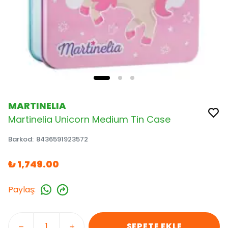
MARTINELIA
Martinelia Unicorn Medium Tin Case
Barkod
:
8436591923572
₺ 1,749.00
Paylaş
:
SEPETE EKLE