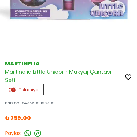
MARTINELIA
Martinelia Little Unıcorn Makyaj Çantası
Seti
Tükeniyor
Barkod
:
8436609398309
₺ 799.00
Paylaş
: