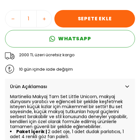
SEPETE EKLE
WHATSAPP
2000 TL üzeri ücretsiz kargo
10 gün içinde iade değişim
Ürün Açıklaması
Martinelia Makyaj Tam Set Little Unicorn, makyaj
dünyasını yaratıcı ve eğlenceli bir şekilde keşfetmek
isteyen küçük kızlar için mükemmel bir settir! Bu set
sayesinde, küçük makyaj tutkunları hayal güçlerini
serbest bırakabilir ve stil konusunda deneyler yapabilir,
kendileri için özel olarak formüle edilmiş ürünlerle
tamamen güvenli bir şekilde eğlenebilirler.
Paket İçerik |
2 adet oje, 1 adet dudak parlatıcıs, 1
adet 4 renkli göz farı paleti.