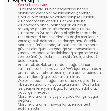
Yaş Grubu |
+3
ÖNEMLİ UYARILAR:
Tüm kozmetik ürünler intoleransa neden
olabilecek alerjenler ve bileşenler içerebilir.
Çocuğunuz alerjik bir yapıya sahipse ürünleri
kullanmamasını öneririz. Her koşulda ise
kullanımdan önce, herhangi bir olumsuz
reaksiyon görülmesi ihtimaline karşı ürünü
kullanımdan 24 saat önce bileğin iç tarafında
test etmenizi öneririz. Yine de başka sorularınız
varsa çocuk doktorunuza danışmanızı öneririz.
Martinelia ürünlerinde, ürünün açıldıktan sonra
güvenli olduğunu ve çocuğa ve ebeveynlere
zarar vermeden kullanılabileceğini gösteren PAO
sembolünü (açıldıktan sonraki süre içerisinde)
bulacaksınız.
Ancak tek dozluk ürünlerde olduğu gibi son
kullanma tarihi olmayan ve PAO içermeyen bazı
ürünler de yer almaktadır, çünkü bunlar adından
da anlaşılacağı gibi tek kullanımlıktır.
Ojeleri su bazlı olduğundan daha az agresiftir ve
ılık su ve sabunla kolayca çıkarılabilir | Göz farları
ise yetişkinlere yönelik göz farlarından daha az
boya içermektedir.
Martinelia ürünleri 3 yaş altı çocuklar için uygun
değildir.
Martinelia ürünleri hayvanlar üzerinde test
edilmemiştir.