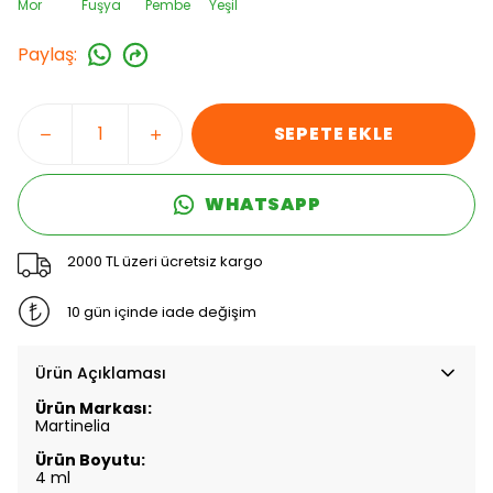
Mor
Fuşya
Pembe
Yeşil
Paylaş
:
SEPETE EKLE
WHATSAPP
2000 TL üzeri ücretsiz kargo
10 gün içinde iade değişim
Ürün Açıklaması
Ürün Markası:
Martinelia
Ürün Boyutu:
4 ml