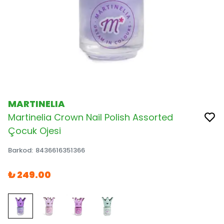
MARTINELIA
Martinelia Crown Nail Polish Assorted
Çocuk Ojesi
Barkod
:
8436616351366
₺ 249.00