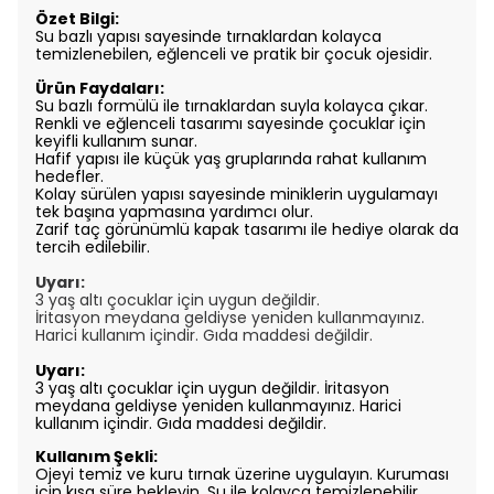
Özet Bilgi:
Su bazlı yapısı sayesinde tırnaklardan kolayca
temizlenebilen, eğlenceli ve pratik bir çocuk ojesidir.
Ürün Faydaları:
Su bazlı formülü ile tırnaklardan suyla kolayca çıkar.
Renkli ve eğlenceli tasarımı sayesinde çocuklar için
keyifli kullanım sunar.
Hafif yapısı ile küçük yaş gruplarında rahat kullanım
hedefler.
Kolay sürülen yapısı sayesinde miniklerin uygulamayı
tek başına yapmasına yardımcı olur.
Zarif taç görünümlü kapak tasarımı ile hediye olarak da
tercih edilebilir.
Uyarı:
3 yaş altı çocuklar için uygun değildir.
İritasyon meydana geldiyse yeniden kullanmayınız.
Harici
kullanım içindir. Gıda maddesi değildir.
Uyarı:
3 yaş altı çocuklar için uygun değildir. İritasyon
meydana geldiyse yeniden kullanmayınız. Harici
kullanım içindir. Gıda maddesi değildir.
Kullanım Şekli:
Ojeyi temiz ve kuru tırnak üzerine uygulayın. Kuruması
için kısa süre bekleyin. Su ile kolayca temizlenebilir.