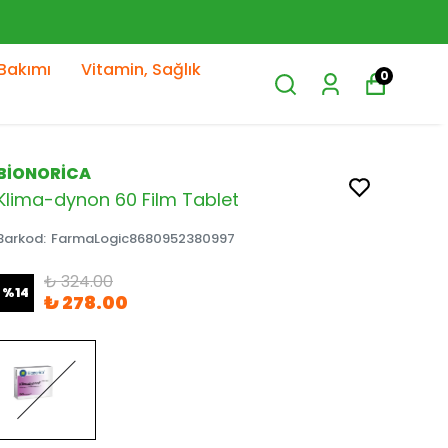
Bakımı
Vitamin, Sağlık
0
BİONORİCA
Klima-dynon 60 Film Tablet
Barkod
:
FarmaLogic8680952380997
₺ 324.00
%
14
₺ 278.00