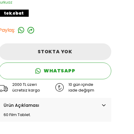
turkuaz
tek ebat
Paylaş
:
STOKTA YOK
WHATSAPP
2000 TL üzeri
10 gün içinde
ücretsiz kargo
iade değişim
Ürün Açıklaması
60 Film Tablet.