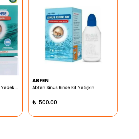
ABFEN
ARG
Abfen Nasorinse Plus Yetişkin Yedek Poşet
Abfen Sinus Rinse Kit Yetişkin
Argiv
₺ 500.00
₺ 9