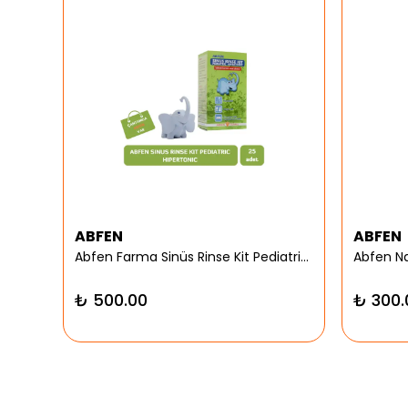
ABFEN
ABFEN
er
Abfen Farma Sinüs Rinse Kit Pediatrik Hipertonic
₺ 500.00
₺ 300.