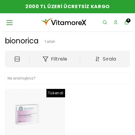
2000 TL ÜZERI ÜCRETSIZ KARGO
0
bionorica
1
ürün
Filtrele
Sırala
Tükendi