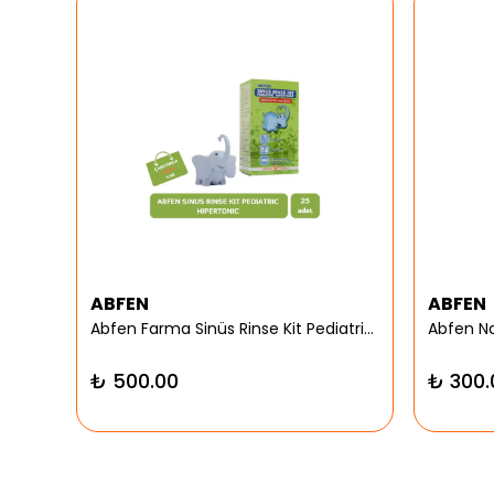
ABFEN
ABFEN
er
Abfen Farma Sinüs Rinse Kit Pediatrik Hipertonic
₺ 500.00
₺ 300.