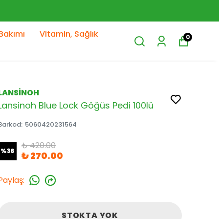
Bakımı
Vitamin, Sağlık
0
LANSİNOH
Lansinoh Blue Lock Göğüs Pedi 100lü
Barkod
:
5060420231564
₺ 420.00
%
36
₺ 270.00
Paylaş
:
STOKTA YOK