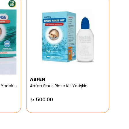
ABFEN
ARG
Abfen Nasorinse Plus Yetişkin Yedek Poşet
Abfen Sinus Rinse Kit Yetişkin
Argiv
₺ 500.00
₺ 9