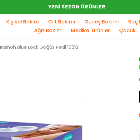
YENI SEZON ÜRÜNLER
Kişisel Bakım
Cilt Bakımı
Güneş Bakımı
Saç 
Ağız Bakım
Medikal Ürünler
Çocuk
ansinoh Blue Lock Göğüs Pedi 100lü