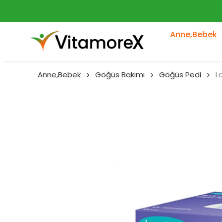
Anne,Bebek
Anne,Bebek
Göğüs Bakımı
Göğüs Pedi
L