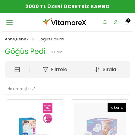
2000 TL ÜZERI ÜCRETSIZ KARGO
0
Anne,Bebek
Göğüs Bakımı
Göğüs Pedi
2
ürün
Filtrele
Sırala
Tükendi