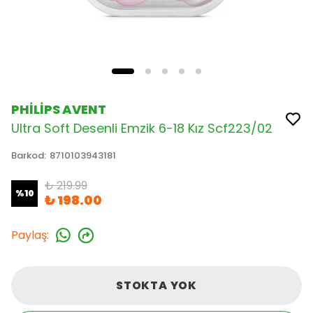
PHİLİPS AVENT
Ultra Soft Desenli Emzik 6-18 Kız Scf223/02
Barkod
:
8710103943181
₺ 219.99
%
10
₺ 198.00
Paylaş
:
STOKTA YOK