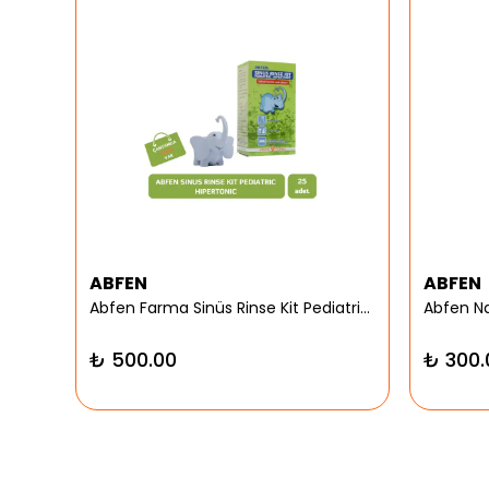
ABFEN
ABFEN
er
Abfen Farma Sinüs Rinse Kit Pediatrik Hipertonic
₺ 500.00
₺ 300.