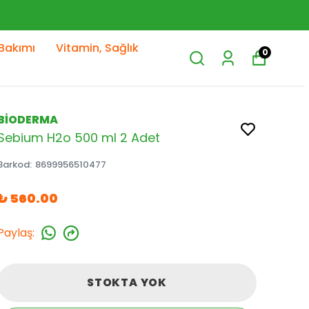
Bakımı
Vitamin, Sağlık
0
BİODERMA
Sebium H2o 500 ml 2 Adet
Barkod
:
8699956510477
₺ 560.00
Paylaş
:
STOKTA YOK