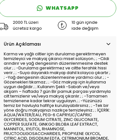
WHATSAPP
2000 TL üzeri
10 gün içinde
ücretsiz kargo
iade değişim
Ürün Açıklaması
Karma ve yağlı ciltler için durulama gerektirmeyen
temizleyici ve makyaj çıkarıcı misel solüsyon.; ; -Cildi
arındırır ve yağ dengesinin düzenlenmesine destek
olur.; ; -Durulama gerektirmez ve ciltte ferahlık hissi
verir.; ; -Suya dayanıklı makyajı dahil kolayca çıkartır.;
; -Yağ dengesinin düzenlenmesine yardımcı olur.; ; -
Gözenekleri tıkamaz.; ; -Göz makyajı için kullanıma
uygun değildir.; ; Kullanım Şekli -Sabah ve/veya
akşam – haftada 7 gün Bir pamuk parçası yardımıyla
cilt temizlenir ve/veya makyaj çıkarılır.; ; -Tamamen
temizlenene kadar tekrar uygulayın.; ; -Yüzünüzü
temiz bir havluyla hafifçe kurulayabilirsiniz.; ; -Tek bir
yöne doğru makyajınızı nazikçe temizleyiniz.; ; İÇERİK:
AQUA/WATER/EAU, PEG-6 CAPRYLIC/CAPRIC
GLYCERIDES, SODIUM CITRATE, ZINC GLUCONATE,
COPPER SULFATE, GINKGO BILOBA LEAF EXTRACT,
MANNITOL, XYLITOL, RHAMNOSE,
FRUCTOOLIGOSACCHARIDES, PROPYLENE GLYCOL,
CITRIC ACID, DISODIUM EDTA, CETRIMONIUM BROMIDE,