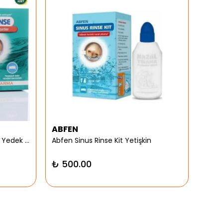
ABFEN
ARG
Abfen Nasorinse Plus Yetişkin Yedek Poşet
Abfen Sinus Rinse Kit Yetişkin
Argiv
₺ 500.00
₺ 9