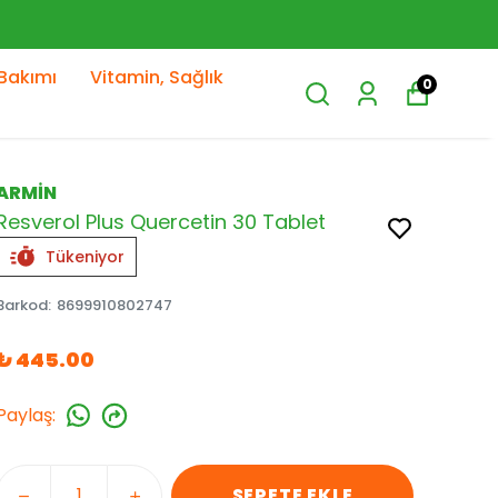
Bakımı
Vitamin, Sağlık
0
ARMİN
Resverol Plus Quercetin 30 Tablet
Tükeniyor
Barkod
:
8699910802747
₺ 445.00
Paylaş
:
SEPETE EKLE