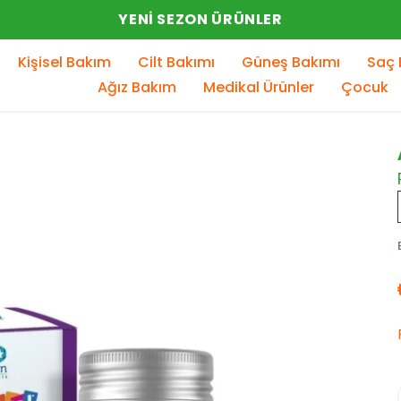
YENI SEZON ÜRÜNLER
Kişisel Bakım
Cilt Bakımı
Güneş Bakımı
Saç 
Ağız Bakım
Medikal Ürünler
Çocuk