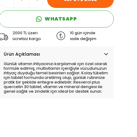
WHATSAPP
2000 TL üzeri
10 gün içinde
ücretsiz kargo
iade değişim
Ürün Açıklaması
Günlük vitamin ihtiyacınızı karşılamak için özel olarak
formüle edilmiş, multivitamin içeriğiyle vücudunuzun
ihtiyaç duyduğu temel besinleri sağlar; Kolay tüketim
için tablet formunda üretilmiş olup, günlük rutininize
pratik bir şekilde entegre edilebilir; Resverol plus
quercetin 30 tablet, vitamin ve mineral dengesi ile
genel sağlık ve zindelik için ideal bir destek sunar;