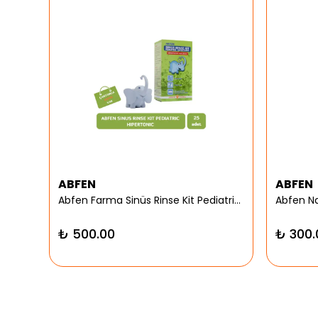
ABFEN
ABFEN
er
Abfen Farma Sinüs Rinse Kit Pediatrik Hipertonic
₺ 500.00
₺ 300.