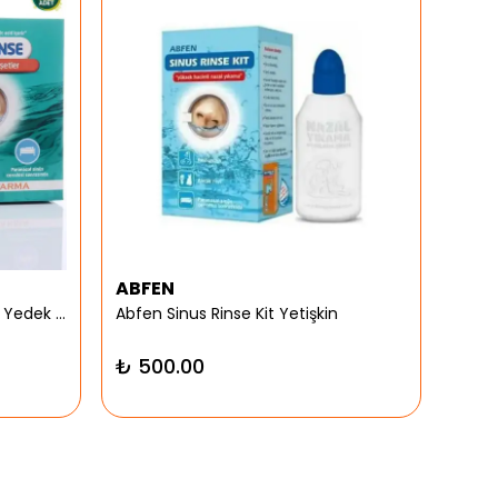
ABFEN
ARG
Abfen Nasorinse Plus Yetişkin Yedek Poşet
Abfen Sinus Rinse Kit Yetişkin
Argiv
₺ 500.00
₺ 9