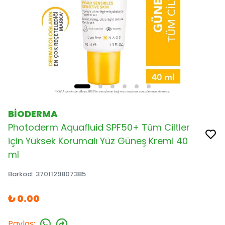
BİODERMA
Photoderm Aquafluid SPF50+ Tüm Ciltler
için Yüksek Korumalı Yüz Güneş Kremi 40
ml
Barkod
:
3701129807385
₺ 0.00
Paylaş
: