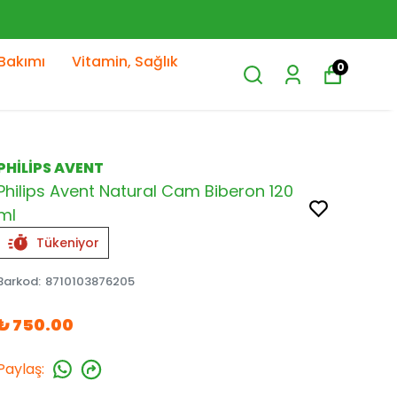
Bakımı
Vitamin, Sağlık
0
PHİLİPS AVENT
Philips Avent Natural Cam Biberon 120
ml
Tükeniyor
Barkod
:
8710103876205
₺ 750.00
Paylaş
: