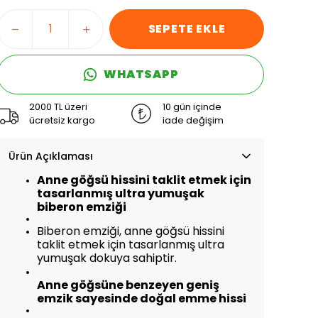
SEPETE EKLE
WHATSAPP
2000 TL üzeri
10 gün içinde
ücretsiz kargo
iade değişim
Ürün Açıklaması
Anne göğsü hissini taklit etmek için
tasarlanmış ultra yumuşak
biberon emziği
Biberon emziği, anne göğsü hissini
taklit etmek için tasarlanmış ultra
yumuşak dokuya sahiptir.
Anne göğsüne benzeyen geniş
emzik sayesinde doğal emme hissi