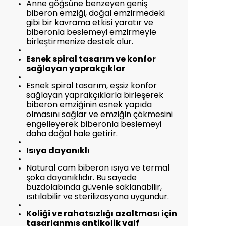
Anne göğsüne benzeyen geniş
biberon emziği, doğal emzirmedeki
gibi bir kavrama etkisi yaratır ve
biberonla beslemeyi emzirmeyle
birleştirmenize destek olur.
Esnek spiral tasarım ve konfor
sağlayan yaprakçıklar
Esnek spiral tasarım, eşsiz konfor
sağlayan yaprakçıklarla birleşerek
biberon emziğinin esnek yapıda
olmasını sağlar ve emziğin çökmesini
engelleyerek biberonla beslemeyi
daha doğal hale getirir.
Isıya dayanıklı
Natural cam biberon ısıya ve termal
şoka dayanıklıdır. Bu sayede
buzdolabında güvenle saklanabilir,
ısıtılabilir ve sterilizasyona uygundur.
Koliği ve rahatsızlığı azaltması için
tasarlanmış antikolik valf