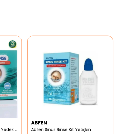
ABFEN
ARG
Abfen Nasorinse Plus Yetişkin Yedek Poşet
Abfen Sinus Rinse Kit Yetişkin
Argiv