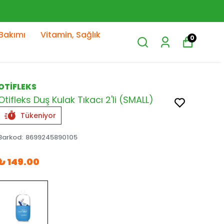
Bakımı
Vitamin, Sağlık
0
OTİFLEKS
Otifleks Duş Kulak Tıkacı 2'li (SMALL)
Tükeniyor
Barkod
:
8699245890105
₺ 149.00