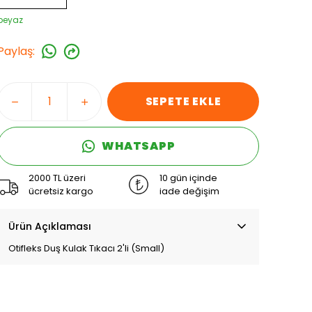
beyaz
Paylaş
:
SEPETE EKLE
WHATSAPP
2000 TL üzeri
10 gün içinde
ücretsiz kargo
iade değişim
Ürün Açıklaması
Otifleks Duş Kulak Tıkacı 2'li (Small)