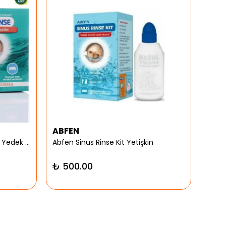
ABFEN
ARG
Abfen Nasorinse Plus Yetişkin Yedek Poşet
Abfen Sinus Rinse Kit Yetişkin
Argiv
₺ 500.00
₺ 9