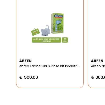
ABFEN
ABFEN
er
Abfen Farma Sinüs Rinse Kit Pediatrik Hipertonic
₺ 500.00
₺ 300.