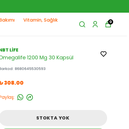
Bakımı
Vitamin, Sağlık
0
NBT LİFE
Omegalife 1200 Mg 30 Kapsül
Barkod
:
8680645530593
₺ 308.00
Paylaş
:
STOKTA YOK