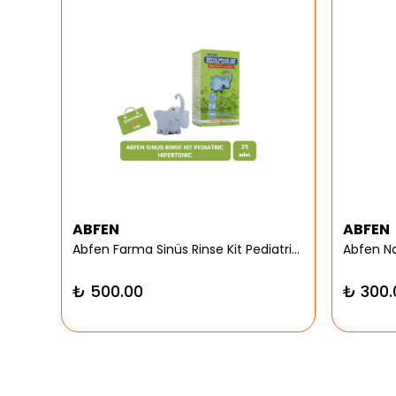
ABFEN
ABFEN
er
Abfen Farma Sinüs Rinse Kit Pediatrik Hipertonic
₺ 500.00
₺ 300.