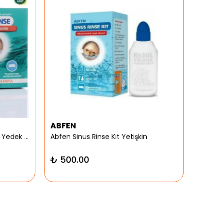
ABFEN
ARG
Abfen Nasorinse Plus Yetişkin Yedek Poşet
Abfen Sinus Rinse Kit Yetişkin
Argiv
₺ 500.00
₺ 9