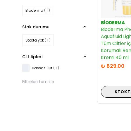
Bioderma
( 1 )
BIODERMA
Stok durumu
Bioderma P
Aquafluid Li
Stokta yok
( 1 )
Tüm Ciltler i
Korumalı Ren
Cilt tipleri
Kremi 40 ml
₺ 829.00
Hassas Cilt
( 1 )
Filtreleri temizle
STOKT