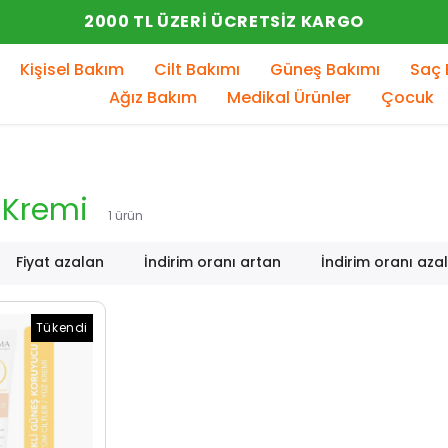
YENI SEZON ÜRÜNLER
Kişisel Bakım
Cilt Bakımı
Güneş Bakımı
Saç 
Ağız Bakım
Medikal Ürünler
Çocuk
 Kremi
1
ürün
Fiyat azalan
İndirim oranı artan
İndirim oranı aza
Tükendi