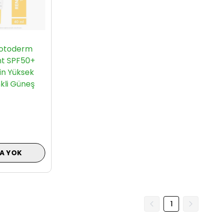
hotoderm
ght SPF50+
çin Yüksek
kli Güneş
A YOK
1