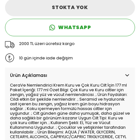
STOKTA YOK
WHATSAPP
2000 TL üzeri ücretsiz kargo
10 gün içinde iade değişim
Ürün Açıklaması
CeraVe Nemlendirici Krem Kuru ve Çok Kuru Cilt İçin 177 ml
Paket İçeriği: 177 ml Özet Bilgi: Çok Kuru ve Kuru ciltler için
zengin, yağsız yüz ve vücut nemlendiricisi. ; Ürün Faydaları:
Cildi etkin bir şekilde nemlendirir. ; Seramid ve hyaluronik
asit içeren bu zengin, yağsız krem gün boyu hidrasyon
sağlar. ; Koku içermeyen formülü hassas ciltler için
uygundur. ; Cilt günden güne daha yumuşak, daha güzel ve
daha sağlıklı bir görünüm kazanır Uygun Cilt Tipi: Kuru ve
çok kuru ciltler için. ; Kullanım Şekli: El, Yüz ve Vücut
Kullanımına Uygundur. ; Çocuklar ve yetişkinler tarafından
kullanılabilir. ; Ürün Bileşimi: AQUA / WATER, GLYCERIN,
CETEARYL ALCOHOL, CAPRYLIC/CAPRIC TRIGLYCERIDE, CETYL