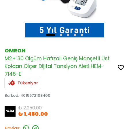
OMRON
M2+ 30 Ölçüm Hafızalı Geniş Manşetli Üst
Koldan Ölçer Dijital Tansiyon Aleti HEM-
7146-E
Tükeniyor
Barkod
:
4015672108400
₺ 2,250.00
%
34
₺ 1,480.00
Paylaş
: