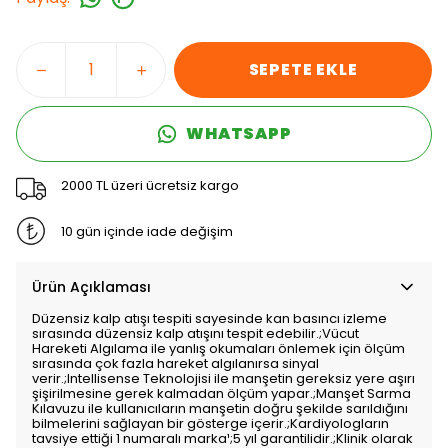
SEPETE EKLE
WHATSAPP
2000 TL üzeri ücretsiz kargo
10 gün içinde iade değişim
Ürün Açıklaması
Düzensiz kalp atışı tespiti sayesinde kan basıncı izleme
sırasında düzensiz kalp atışını tespit edebilir.;Vücut
Hareketi Algılama ile yanlış okumaları önlemek için ölçüm
sırasında çok fazla hareket algılanırsa sinyal
verir.;Intellisense Teknolojisi ile manşetin gereksiz yere aşırı
şişirilmesine gerek kalmadan ölçüm yapar.;Manşet Sarma
Kılavuzu ile kullanıcıların manşetin doğru şekilde sarıldığını
bilmelerini sağlayan bir gösterge içerir.;Kardiyologların
tavsiye ettiği 1 numaralı marka¹;5 yıl garantilidir.;Klinik olarak