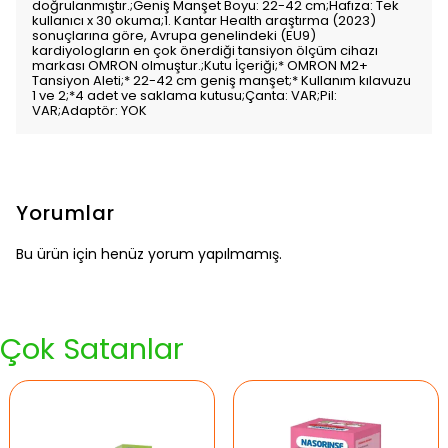
doğrulanmıştır.;Geniş Manşet Boyu: 22-42 cm;Hafıza: Tek
kullanıcı x 30 okuma;1. Kantar Health araştırma (2023)
sonuçlarına göre, Avrupa genelindeki (EU9)
kardiyologların en çok önerdiği tansiyon ölçüm cihazı
markası OMRON olmuştur.;Kutu İçeriği;* OMRON M2+
Tansiyon Aleti;* 22-42 cm geniş manşet;* Kullanım kılavuzu
1 ve 2;*4 adet ve saklama kutusu;Çanta: VAR;Pil:
VAR;Adaptör: YOK
Yorumlar
Bu ürün için henüz yorum yapılmamış.
Çok Satanlar