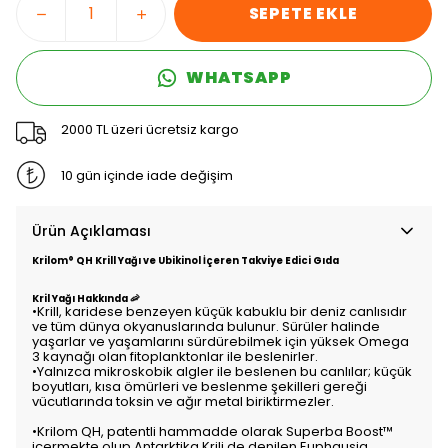
SEPETE EKLE
WHATSAPP
2000 TL üzeri ücretsiz kargo
10 gün içinde iade değişim
Ürün Açıklaması
Krilom® QH Krill Yağı ve Ubikinol İçeren Takviye Edici Gıda
Kril Yağı Hakkında 🦐
•Krill, karidese benzeyen küçük kabuklu bir deniz canlısıdır
ve tüm dünya okyanuslarında bulunur. Sürüler halinde
yaşarlar ve yaşamlarını sürdürebilmek için yüksek Omega
3 kaynağı olan fitoplanktonlar ile beslenirler.
•Yalnızca mikroskobik algler ile beslenen bu canlılar; küçük
boyutları, kısa ömürleri ve beslenme şekilleri gereği
vücutlarında toksin ve ağır metal biriktirmezler.
•Krilom QH, patentli hammadde olarak Superba Boost™
içermekte olup Antarktika Krili de denilen Euphausia