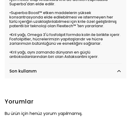
Superba'dan elde edilir.
•Superba Boost™ etken maddelerin yüksek
konsantrasyonda elde edilebilmesi ve istenmeyen her
türlü içeriğin uzaklaştırılabilmesi için krile özel geliştirilmiş
patentli bir teknoloji olan Flexitech™ 'ten yararlanır.
•Kril yağı, Omega 3'ü fosfolipit formda kolin ile birlikte içerir.
Fosfolipitler, hücrelerimizin yapıtaşlarıdır ve hücre
zarlarımızın bütünlüğünü ve esnekliğini sağlarlar.
•Kril yağı, aynı zamanda dünyanın en güçlü
antioksidanlarından biri olan Astaksantini içerir.
Son kullanım
Yorumlar
Bu ürün için henüz yorum yapılmamış.