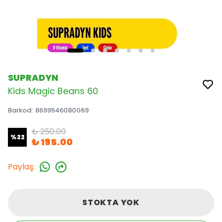
SUPRADYN
Kids Magic Beans 60
Barkod
:
8699546080069
₺ 250.00
%
22
₺ 195.00
Paylaş
:
STOKTA YOK