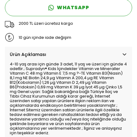
WHATSAPP
2000 TL üzeri ücretsiz kargo
10 gün içinde iade değişim
Ürün Açıklaması
4-10 yaş arası için günde 3 adet, 11 yaş ve üzeri için günde 4
adettir.; Supradyn® Kids İçindekiler Vitamin ve Mineraller
Vitamin C 48 mg Vitamin E 7,5 mg ?-TE Vitamin B3(Niasin)
8,1 mg NE Biotin 24,9 µg Vitamin A 200,4 µg RE Vitamin
B12(Kobolamin) 1,26 µg Vitamin D 2,49 µg Vitamin
B6(Pridoksin) 0,69 mg Vitamin K 39 µg İyot 45 µg Çinko 1,5
mg Genel uyarı: Sağlık bakanlığına bağlı Türkiye İlaç ve
Tıbbi Cihaz Kurumunun aldığı karar gereği, İnternet
üzerinden satışı yapılan ürünlere ilişkin reklam ilan ve
açıklamalarda endikasyon belirtilmesi yasaklanmıştır.;
İnternet Sitemiz üzerinden satılan ürünlerle ilgili özellikle
tedavi edilmesi gereken rahatsızlıkları tedavi ettiği ya da
tedavisine yardımcı olduğu ve/veya ilaç niteliğinde olduğu
şeklinde beyanlara ve ürün sayfalarında ürün
açıklamalarına yer verilmemektedir.; İlginiz ve anlayışınız
için teşekkür ederiz.