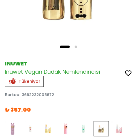
INUWET
Inuwet Vegan Dudak Nemlendiricisi
Tükeniyor
Barkod
:
3662232005672
₺ 357.00