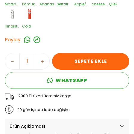
Marshmallow
Pamuk Şekeri
Ananas
Şeftali
Apple/Aqua
cheesecake-Metal
Çilek
Hindistan cevizi-Metal
Cola
Paylaş
:
SEPETE EKLE
WHATSAPP
2000 TL üzeri ücretsiz kargo
10 gün içinde iade değişim
Ürün Açıklaması