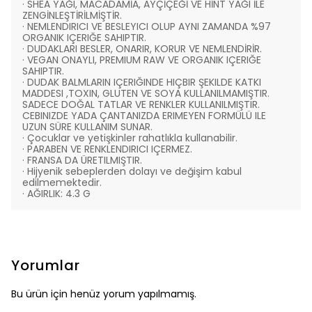
· SHEA YAĞI, MACADAMİA, AYÇİÇEĞİ VE HİNT YAĞI İLE
ZENGİNLEŞTİRİLMİŞTİR.
· NEMLENDIRICI VE BESLEYICI OLUP AYNI ZAMANDA %97
ORGANIK IÇERIĞE SAHIPTIR.
· DUDAKLARI BESLER, ONARIR, KORUR VE NEMLENDİRİR.
· VEGAN ONAYLI, PREMIUM RAW VE ORGANIK IÇERIĞE
SAHIPTIR.
· DUDAK BALMLARIN IÇERIĞINDE HIÇBIR ŞEKILDE KATKI
MADDESI ,TOXIN, GLUTEN VE SOYA KULLANILMAMIŞTIR.
SADECE DOĞAL TATLAR VE RENKLER KULLANILMIŞTIR.
CEBINIZDE YADA ÇANTANIZDA ERIMEYEN FORMÜLÜ ILE
UZUN SÜRE KULLANIM SUNAR.
· Çocuklar ve yetişkinler rahatlıkla kullanabilir.
· PARABEN VE RENKLENDIRICI IÇERMEZ.
· FRANSA DA ÜRETILMIŞTIR.
· Hijyenik sebeplerden dolayı ve değişim kabul
edilmemektedir.
· AĞIRLIK: 4.3 G
Yorumlar
Bu ürün için henüz yorum yapılmamış.