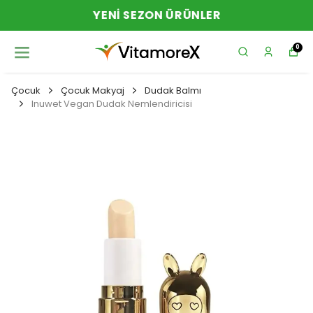
YENI SEZON ÜRÜNLER
0
Çocuk
Çocuk Makyaj
Dudak Balmı
Inuwet Vegan Dudak Nemlendiricisi