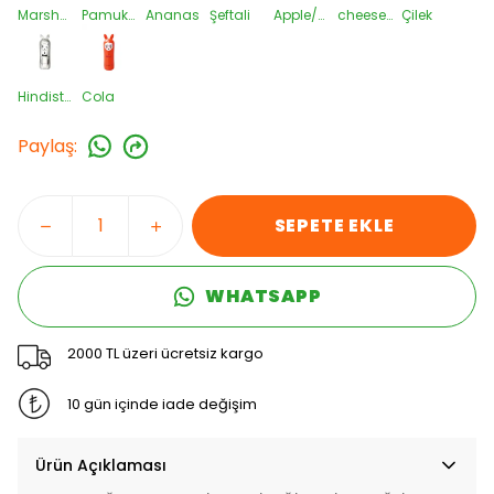
Marshmallow
Pamuk Şekeri
Ananas
Şeftali
Apple/Aqua
cheesecake-Metal
Çilek
Hindistan cevizi-Metal
Cola
Paylaş
:
SEPETE EKLE
WHATSAPP
2000 TL üzeri ücretsiz kargo
10 gün içinde iade değişim
Ürün Açıklaması