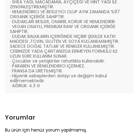
· SHEA YAĞI, MACADAMİA, AYÇİÇEĞİ VE HİNT YAĞI İLE
ZENGİNLEŞTİRİLMİŞTİR.
· NEMLENDIRICI VE BESLEYICI OLUP AYNI ZAMANDA %97
ORGANIK IÇERIĞE SAHIPTIR.
· DUDAKLARI BESLER, ONARIR, KORUR VE NEMLENDİRİR.
· VEGAN ONAYLI, PREMIUM RAW VE ORGANIK IÇERIĞE
SAHIPTIR.
· DUDAK BALMLARIN IÇERIĞINDE HIÇBIR ŞEKILDE KATKI
MADDESI ,TOXIN, GLUTEN VE SOYA KULLANILMAMIŞTIR.
SADECE DOĞAL TATLAR VE RENKLER KULLANILMIŞTIR.
CEBINIZDE YADA ÇANTANIZDA ERIMEYEN FORMÜLÜ ILE
UZUN SÜRE KULLANIM SUNAR.
· Çocuklar ve yetişkinler rahatlıkla kullanabilir.
· PARABEN VE RENKLENDIRICI IÇERMEZ.
· FRANSA DA ÜRETILMIŞTIR.
· Hijyenik sebeplerden dolayı ve değişim kabul
edilmemektedir.
· AĞIRLIK: 4.3 G
Yorumlar
Bu ürün için henüz yorum yapılmamış.