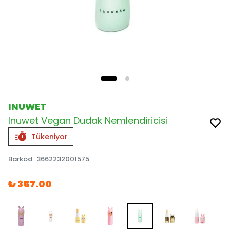
INUWET
Inuwet Vegan Dudak Nemlendiricisi
Tükeniyor
Barkod
:
3662232001575
₺ 357.00