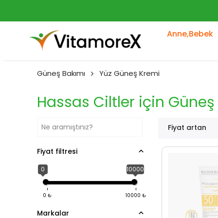
Anne,Bebek
Güneş Bakımı
Yüz Güneş Kremi
Hassas Ciltler için Güneş
Fiyat artan
Fiyat filtresi
0
10000
0
₺
10000
₺
Markalar