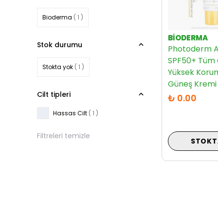
Bioderma
( 1 )
BIODERMA
Stok durumu
Photoderm A
SPF50+ Tüm Ci
Stokta yok
( 1 )
Yüksek Korum
Güneş Kremi
Cilt tipleri
₺ 0.00
Hassas Cilt
( 1 )
Filtreleri temizle
STOKT