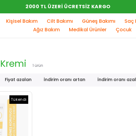
YENI SEZON ÜRÜNLER
Kişisel Bakım
Cilt Bakımı
Güneş Bakımı
Saç 
Ağız Bakım
Medikal Ürünler
Çocuk
 Kremi
1
ürün
Fiyat azalan
İndirim oranı artan
İndirim oranı aza
Tükendi