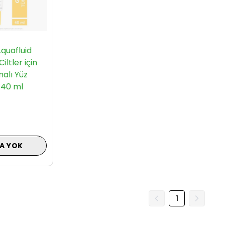
quafluid
ltler için
alı Yüz
 40 ml
A YOK
1