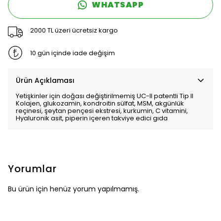
WHATSAPP
2000 TL üzeri ücretsiz kargo
10 gün içinde iade değişim
Ürün Açıklaması
Yetişkinler için doğası değiştirilmemiş UC-II patentli Tip II
Kolajen, glukozamin, kondroitin sülfat, MSM, akgünlük
reçinesi, şeytan pençesi ekstresi, kurkumin, C vitamini,
Hyaluronik asit, piperin içeren takviye edici gıda
Yorumlar
Bu ürün için henüz yorum yapılmamış.