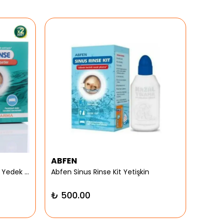
ABFEN
ARG
Abfen Nasorinse Plus Yetişkin Yedek Poşet
Abfen Sinus Rinse Kit Yetişkin
Argiv
₺ 500.00
₺ 9