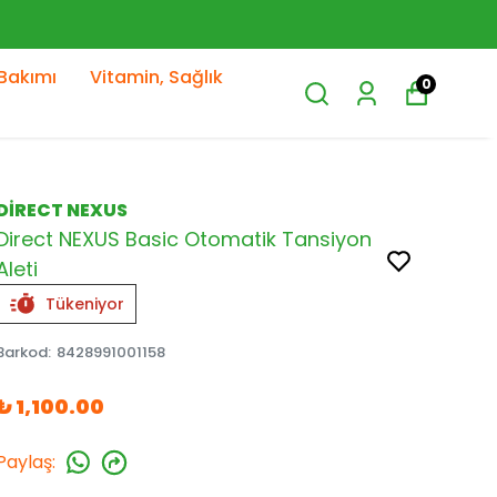
Bakımı
Vitamin, Sağlık
0
DİRECT NEXUS
Direct NEXUS Basic Otomatik Tansiyon
Aleti
Tükeniyor
Barkod
:
8428991001158
₺ 1,100.00
Paylaş
: