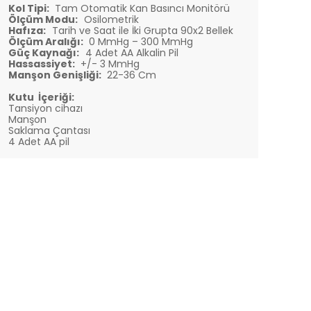
Kol Tipi:
Tam Otomatik Kan Basıncı Monitörü
Ölçüm Modu:
Osilometrik
Hafıza:
Tarih ve Saat ile İki Grupta 90x2 Bellek
Ölçüm Aralığı:
0 MmHg – 300 MmHg
Güç Kaynağı:
4 Adet AA Alkalin Pil
Hassassiyet:
+/- 3 MmHg
Manşon Genişliği:
22-36 Cm
Kutu İçeriği:
Tansiyon cihazı
Manşon
Saklama Çantası
4 Adet AA pil