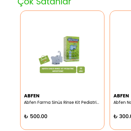
Çok Satanlar
ABFEN
ABFEN
er
Abfen Farma Sinüs Rinse Kit Pediatrik Hipertonic
₺ 500.00
₺ 300.