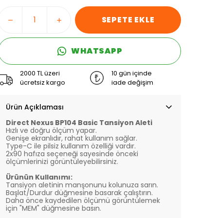
SEPETE EKLE
WHATSAPP
2000 TL üzeri
10 gün içinde
ücretsiz kargo
iade değişim
Ürün Açıklaması
Direct Nexus BP104 Basic Tansiyon Aleti
Hızlı ve doğru ölçüm yapar.
Genişe ekranlıdır, rahat kullanım sağlar.
Type-C ile pilsiz kullanım özelliği vardır.
2x90 hafıza seçeneği sayesinde önceki
ölçümlerinizi görüntüleyebilirsiniz.
Ürünün Kullanımı:
Tansiyon aletinin manşonunu kolunuza sarın.
Başlat/Durdur düğmesine basarak çalıştırın.
Daha önce kaydedilen ölçümü görüntülemek
için "MEM" düğmesine basın.