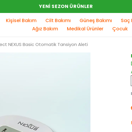
YENI SEZON ÜRÜNLER
Kişisel Bakım
Cilt Bakımı
Güneş Bakımı
Saç 
Ağız Bakım
Medikal Ürünler
Çocuk
rect NEXUS Basic Otomatik Tansiyon Aleti