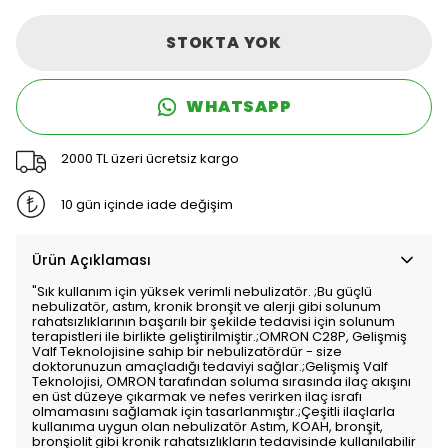
STOKTA YOK
WHATSAPP
2000 TL üzeri ücretsiz kargo
10 gün içinde iade değişim
Ürün Açıklaması
"Sık kullanım için yüksek verimli nebulizatör. ;Bu güçlü
nebulizatör, astım, kronik bronşit ve alerji gibi solunum
rahatsızlıklarının başarılı bir şekilde tedavisi için solunum
terapistleri ile birlikte geliştirilmiştir.;OMRON C28P, Gelişmiş
Valf Teknolojisine sahip bir nebulizatördür - size
doktorunuzun amaçladığı tedaviyi sağlar.;Gelişmiş Valf
Teknolojisi, OMRON tarafından soluma sırasında ilaç akışını
en üst düzeye çıkarmak ve nefes verirken ilaç israfı
olmamasını sağlamak için tasarlanmıştır.;Çeşitli ilaçlarla
kullanıma uygun olan nebulizatör Astım, KOAH, bronşit,
bronşiolit gibi kronik rahatsızlıkların tedavisinde kullanılabilir