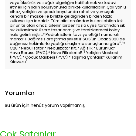
veya öksürük ve soğuk algınlığını hafifletmek ve tedavi
etmek için salin solüsyonuyla birlikte kullanılabilir.;Çok yönlü
cihaz, yetişkin ve çocuk boyutunda rahat ve yumuşak
kenarlı bir maske ile birlikte geldiğinden birden fazla
kullanıcı için idealdir. Tüm aile tarafından kullanılabilen tek
bir ünite olan cihaz, ailenin birden fazla üyesi tarafından sık
sık kullanılmak üzere tasarlanmış ve temizlenmesi kolay
hale getirilmiştir.;* Pediatristlerin tavsiye ettiği 1 numaralı
marka¹;1. Bağımsız araştırma şirketi IPSOS'un Ocak 2020'de
bağımsız hekimlerle yaptığı araştırma sonuçlarına göre";"*
C28P Nebulizatör;* Nebulizatör Kiti;* Ağızlık;* Burunluk;*
Hava Borusu (PVC);* Hava Filtreleri x5;* Yetişkin Maskesi
(PVC);* Çocuk Maskesi (PVC);* Taşıma Çantası;* Kullanım
Kılavuzu"
Yorumlar
Bu ürün için henüz yorum yapılmamış.
Çok Satanlar