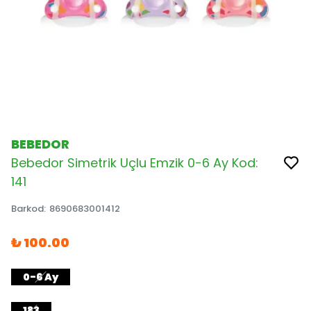
BEBEDOR
Bebedor Simetrik Uçlu Emzik 0-6 Ay Kod:
141
Barkod
:
8690683001412
₺ 100.00
0-6 Ay
183