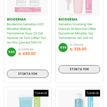
BIODERMA
BIODERMA
Bıoderma Sensibio H2O
Sensibio Foaming Gel
Micellar Makyaj
Hassas ve Normal Ciltler
Temizleme Suyu 2'li Set
Durulanan Micellar Yüz
Hassas ve Tüm Ciltler Yüz
Temizleme Jeli 200 ml
ve Göz Çevresi 500 ml
₺ 799.00
%
59
₺ 326.00
₺ 1,099.00
%
55
₺ 490.00
STOKTA YOK
STOKTA YOK
Tükendi
Tükendi