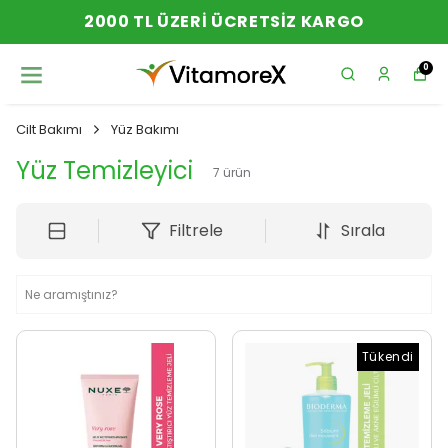
I ÜCRETSIZ KARGO
YENI SE
0
Cilt Bakımı
Yüz Bakımı
Yüz Temizleyici
7
ürün
Filtrele
Sırala
Tükendi