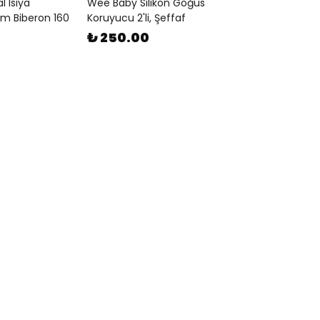
 Isıya
Wee Baby Silikon Göğüs
Cam Biberon 160
Koruyucu 2'li, Şeffaf
₺ 250.00