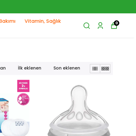
Bakımı
Vitamin, Sağlık
0
lan
İlk eklenen
Son eklenen