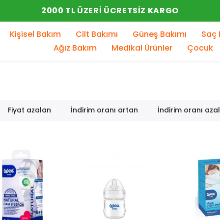
YENI SEZON ÜRÜNLER
Kişisel Bakım
Cilt Bakımı
Güneş Bakımı
Saç 
Ağız Bakım
Medikal Ürünler
Çocuk
Fiyat azalan
İndirim oranı artan
İndirim oranı aza