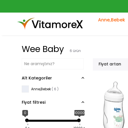
Anne,Bebek
Wee Baby
6
ürün
Fiyat artan
Alt Kategoriler
Anne,Bebek
(
6
)
Fiyat filtresi
0
10000