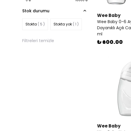
0
₺
10000
₺
Stok durumu
Wee Baby
Wee Baby 0-6 Ay 
Stokta
( 5 )
Stokta yok
( 1 )
Dayanıklı Açılı 
ml
Filtreleri temizle
₺ 600.00
Wee Baby