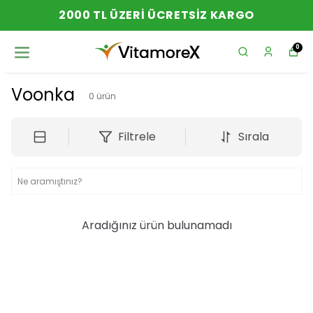
2000 TL ÜZERI ÜCRETSIZ KARGO
0
Voonka
0
ürün
Filtrele
Sırala
Aradığınız ürün bulunamadı