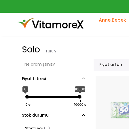
Anne,Bebek
Solo
1
ürün
Fiyat artan
Fiyat filtresi
0
10000
0
₺
10000
₺
Stok durumu
Stokta yok
( 1 )