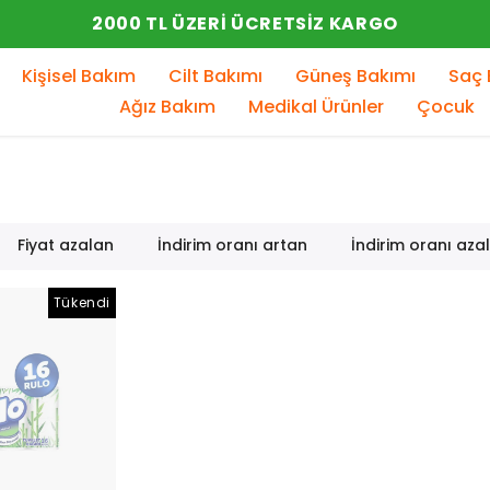
Kişisel Bakım
Cilt Bakımı
Güneş Bakımı
Saç 
Ağız Bakım
Medikal Ürünler
Çocuk
Fiyat azalan
İndirim oranı artan
İndirim oranı aza
Tükendi