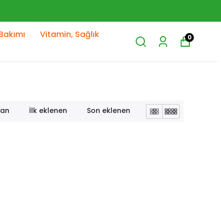
YENI SEZON ÜRÜNLER
Bakımı
Vitamin, Sağlık
0
lan
İlk eklenen
Son eklenen