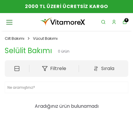
2000 TL ÜZERI ÜCRETSIZ KARGO
0
Cilt Bakımı
Vücut Bakımı
Selülit Bakımı
0
ürün
Filtrele
Sırala
Aradığınız ürün bulunamadı