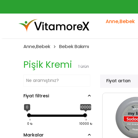
Anne,Bebek
Anne,Bebek
Bebek Bakımı
Pişik Kremi
1
ürün
Fiyat artan
Fiyat filtresi
0
10000
0
₺
10000
₺
Markalar