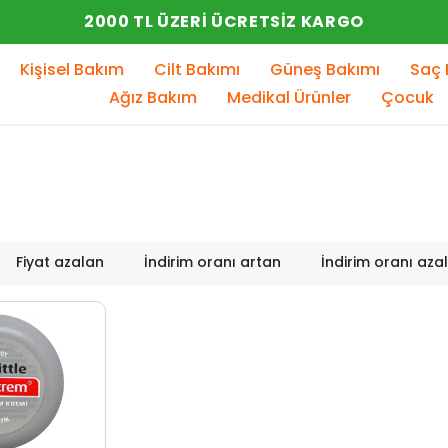
YENI SEZON ÜRÜNLER
Kişisel Bakım
Cilt Bakımı
Güneş Bakımı
Saç 
Ağız Bakım
Medikal Ürünler
Çocuk
Fiyat azalan
İndirim oranı artan
İndirim oranı aza