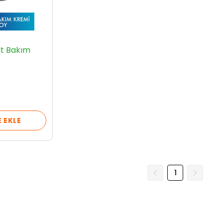
lt Bakım
 EKLE
1