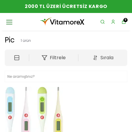
2000 TL ÜZERI ÜCRETSIZ KARGO
0
Pic
1
ürün
Filtrele
Sırala